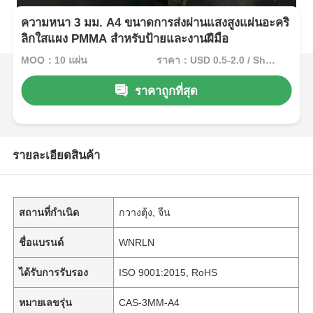
ความหนา 3 มม. A4 ขนาดการส่งผ่านแสงสูงแผ่นอะคริ
ลิกใสแผง PMMA สำหรับป้ายและงานฝีมือ
MOQ：10 แผ่น
ราคา：USD 0.5-2.0 / Sheet
ราคาถูกที่สุด
รายละเอียดสินค้า
สถานที่กำเนิด
กวางตุ้ง, จีน
ชื่อแบรนด์
WNRLN
ได้รับการรับรอง
ISO 9001:2015, RoHS
หมายเลขรุ่น
CAS-3MM-A4