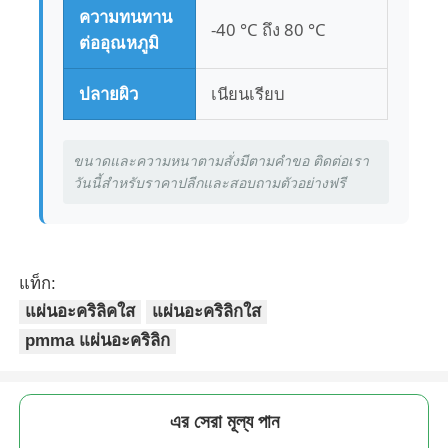
ความทนทาน
-40 °C ถึง 80 °C
ต่ออุณหภูมิ
ปลายผิว
เนียนเรียบ
ขนาดและความหนาตามสั่งมีตามคําขอ ติดต่อเรา
วันนี้สําหรับราคาปลีกและสอบถามตัวอย่างฟรี
แท็ก:
แผ่นอะคริลิคใส
แผ่นอะคริลิกใส
pmma แผ่นอะคริลิก
এর সেরা মূল্য পান