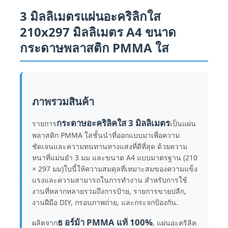
3 มิลลิเมตรแผ่นอะคริลิกใส
210x297 มิลลิเมตร A4 ขนาด
กระดาษพลาสติก PMMA ใส
ภาพรวมสินค้า
กระดาษอะคริลิคใส 3 มิลลิเมตร
รายการ
เป็นแผ่น
พลาสติก PMMA ใสชั้นนําที่ออกแบบมาเพื่อความ
ชัดเจนและความทนทานทางแสงที่ดีที่สุด ด้วยความ
หนาที่แม่นยํา 3 มม และขนาด A4 แบบมาตรฐาน (210
บ้าน
× 297 มม)ใบนี้ให้ความสมดุลที่เหมาะสมของความแข็ง
แรงและความสามารถในการทํางาน สําหรับการใช้
งานที่หลากหลายรวมถึงการป้าย, รายการขายปลีก,
ผลิตภัณฑ์
งานฝีมือ DIY, กรอบภาพถ่าย, และกระจกป้องกัน.
ธ อร์ม้า PMMA แท้ 100%
ผลิตจาก
, แผ่นอะคริลิค
เกี่ยวกับเรา