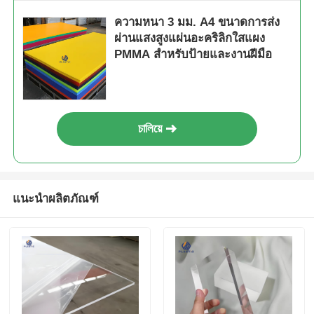
ความหนา 3 มม. A4 ขนาดการส่ง
ผ่านแสงสูงแผ่นอะคริลิกใสแผง
PMMA สำหรับป้ายและงานฝีมือ
চালিয়ে
แนะนำผลิตภัณฑ์