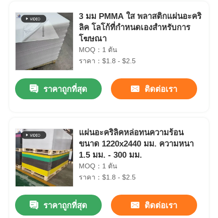
3 มม PMMA ใส พลาสติกแผ่นอะคริ
ลิค โลโก้ที่กําหนดเองสําหรับการ
โฆษณา
MOQ：1 ตัน
ราคา：$1.8 - $2.5
ราคาถูกที่สุด
ติดต่อเรา
แผ่นอะคริลิคหล่อทนความร้อน
ขนาด 1220x2440 มม. ความหนา
1.5 มม. - 300 มม.
MOQ：1 ตัน
ราคา：$1.8 - $2.5
ราคาถูกที่สุด
ติดต่อเรา