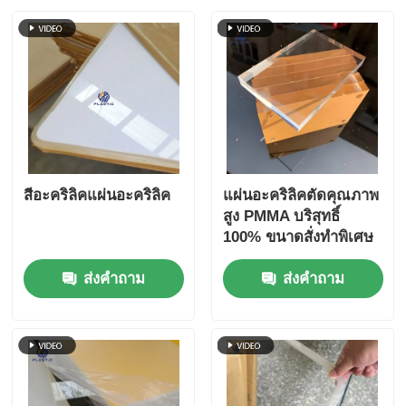
สีอะคริลิคแผ่นอะคริลิค
แผ่นอะคริลิคตัดคุณภาพ
สูง PMMA บริสุทธิ์
100% ขนาดสั่งทำพิเศษ
ราคาถูก
ส่งคำถาม
ส่งคำถาม