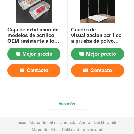
Caja de exhibición de
Cuadro de
modelos de acrílico
visualización acrílico
OEM resistente a los
a prueba de polvo
arañazos para
multifuncional
exhibición de
Logotipo
Mejor precio
Mejor precio
colecciones
personalizable claro
personales
Contacto
Contacto
Vea más
Inicio
Mapa del Sitio
Contactar Ahora
Desktop Site
Mapa del Sitio
Política de privacidad