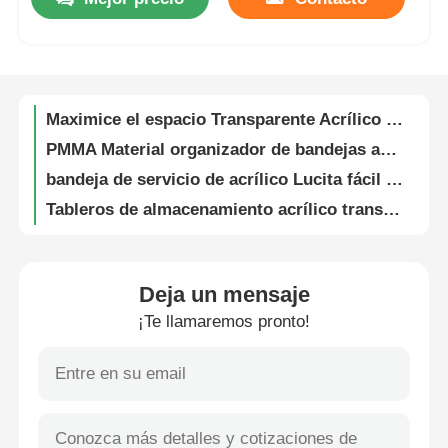
Caja de almacenamiento acrílico con logotipo personalizado, Caja de maquillaje acrílico virgen PMMA
Tamaño personalizado Caja de almacenamiento acrílico Organizador de maquillaje Forma rectangular
Visita a la fábrica
Caja de almacenamiento acrílica hecha a mano, acumulable Contenedores de almacenamiento de plástico acrílico que ahorran espacio
Maximice el espacio Transparente Acrílico Display Tray 3 mm de espesor Fácil de limpiar
Control de Calidad
PMMA Material organizador de bandejas acrílicas resistente a los arañazos bandeja de servicio acrílica OEM
bandeja de servicio de acrílico Lucita fácil de limpiar bandeja de almacenamiento de acrílico 3 mm de espesor
Contacto
Tableros de almacenamiento acrílico transparente multicolor de 3 mm de espesor con logotipo personalizable
En el caso de los productos de uso doméstico, se utilizará el método de clasificación de los productos.
noticias
Caja de pantalla acrílica personalizada con tapa resistente a la rotura no amarillenta
100% virgen PMMA Transparente Acrílico Cajas de visualización de alimentos de acrílico
Deja un mensaje
Todos los casos
Cuadro de visualización acrílico a prueba de polvo multifuncional Logotipo personalizable claro
¡Te llamaremos pronto!
Cuadro de pantalla acrílico Perspex transparente Cuadro de mesa acrílico para figuras Servicio OEM
Caso de pantalla de juguete acrílico rectangular a prueba de fuego
Blog
Caja de exhibición de juguetes de acrílico transparente con logotipo OEM impermeable
Caja de exhibición de alimentos acrílica rectangular transparente fácil de ensamblar para el supermercado
Solicitar una cotización