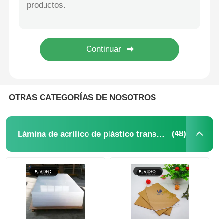
Cajas de exhibición de acrílico transparente para objetos de colección Vitrina Caja de acrílico resistente a los arañazos
Cuadro de pantalla acrílico de tamaño personalizado Super Mall Cuadro de pantalla acrílico modelo de diseño moderno
Lámina de acrílico de plástico transparente
Ancho 1220 mm Hoja de acrílico de espejo cortada a medida Opción de color oro rosa
Lámina de acrílico de espejo de oro 4ft X 8ft Tamaño paneles de espejo Perspex OEM
Hoja de acrílico fundido
Alto final de acrílico del espejo de la hoja de la resistencia del rasguño para el interior contemporáneo
Hoja de acrílico de color
OTRAS CATEGORÍAS DE NOSOTROS
Caja de almacenamiento acrílico
(48)
Lámina de acrílico de plástico transparente
caja de presentación de acrílico
Hoja de acrílico de espejo
Hoja acrílica congelada