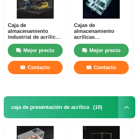
Caja de
Cajas de
almacenamiento
almacenamiento
industrial de acrílico
acrílicas
rectangular
transparentes de alta
Organizador de
transparencia
Mejor precio
Mejor precio
maquillaje acrílico
Contacto
Contacto
(10)
caja de presentación de acrílico