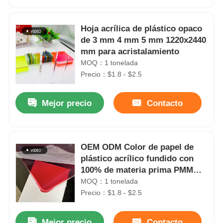
Hoja acrílica de plástico opaco
de 3 mm 4 mm 5 mm 1220x2440
mm para acristalamiento
MOQ：1 tonelada
Precio：$1.8 - $2.5
Mejor precio
Contacto
OEM ODM Color de papel de
Inicio
plástico acrílico fundido con
100% de materia prima PMMA
virgen
MOQ：1 tonelada
Productos
Precio：$1.8 - $2.5
Sobre nosotros
Mejor precio
Contacto