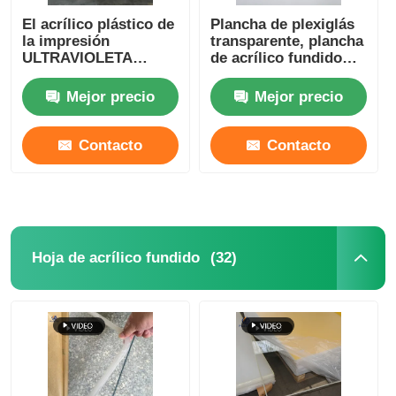
El acrílico plástico de
Plancha de plexiglás
la impresión
transparente, plancha
Hoja de acrílico sacada
ULTRAVIOLETA
de acrílico fundido
PMMA cubre
4x8 pies para
1250x2450m m
muebles
Mejor precio
Mejor precio
Hoja de acrílico de mármol
transparente
Contacto
Contacto
Hojas de acrílico arco iris
soporte de acrílico
(32)
Hoja de acrílico fundido
Marco de acrílico de la foto
Cortado en hoja acrílica
Tenedor de acrílico de la muestra