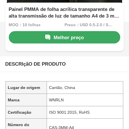
Painel PMMA de folha acrílica transparente de
alta transmissão de luz de tamanho A4 de 3 mm
de espessura para sinalização e artesanato
MOQ：10 folhas
Preço：USD 0.5-2.0 / Sheet
Melhor preço
DESCRIçãO DE PRODUTO
Lugar de origem
Cantão, China
Marca
WNRLN
Certificação
ISO 9001:2015, RoHS
Número do
CAS-3MM-A4