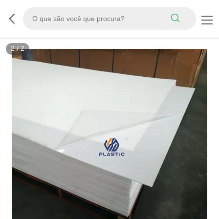
2
/
2