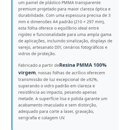
um painel de plástico PMMA transparente
premium projetado para maior clareza óptica e
durabilidade. Com uma espessura precisa de 3
Fábrica
mm e dimensões A4 padrão (210 × 297 mm),
esta folha oferece o equilíbrio ideal entre
rigidez e funcionalidade para uma ampla gama
Controle de Qualidade
de aplicações, incluindo sinalização, displays de
varejo, artesanato DIY, cenários fotográficos e
vidros de proteção.
Fale Conosco
Resina PMMA 100%
Fabricado a partir de
virgem
notícias
, nossas folhas de acrílico oferecem
transmissão de luz excepcional de ≥92%,
superando o vidro padrão em clareza e
Todos os casos
resistência ao impacto, pesando apenas
metade. A superfície lisa e polida garante um
acabamento imaculado e sem distorção,
Blog
adequado para corte a laser, gravação,
serigrafia e colagem UV.
Pedir um orçamento