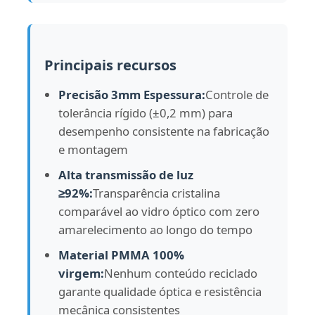
Folha de plástico acrílico transparente
Principais recursos
Folha de acrílico fundido
Precisão 3mm Espessura:
Controle de
tolerância rígido (±0,2 mm) para
Folha acrílica colorida
desempenho consistente na fabricação
e montagem
Caixa de armazenamento acrílico
Alta transmissão de luz
≥92%:
Transparência cristalina
comparável ao vidro óptico com zero
caixa de exposição acrílica
amarelecimento ao longo do tempo
Material PMMA 100%
Folha de acrílico espelho
virgem:
Nenhum conteúdo reciclado
garante qualidade óptica e resistência
Folha acrílica congelada
mecânica consistentes