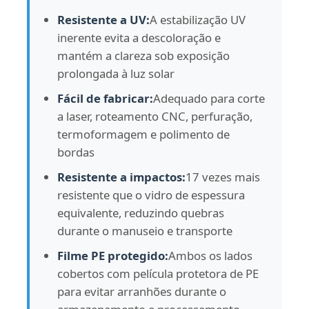
Resistente a UV:
A estabilização UV
Folha acrílica expulsa
inerente evita a descoloração e
mantém a clareza sob exposição
prolongada à luz solar
Folha acrílica de mármore
Fácil de fabricar:
Adequado para corte
a laser, roteamento CNC, perfuração,
Folha de acrílico arco-íris
termoformagem e polimento de
bordas
suporte acrílico
Resistente a impactos:
17 vezes mais
resistente que o vidro de espessura
Quadro acrílico da foto
equivalente, reduzindo quebras
durante o manuseio e transporte
Cortes em folha acrílica
Filme PE protegido:
Ambos os lados
cobertos com película protetora de PE
para evitar arranhões durante o
Suporte acrílico do sinal