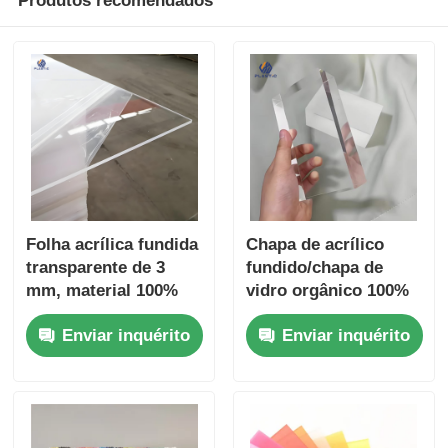
Produtos recomendados
Folha acrílica fundida
Chapa de acrílico
transparente de 3
fundido/chapa de
mm, material 100%
vidro orgânico 100%
virgem, material
matéria-prima
Enviar inquérito
Enviar inquérito
publicitário
1280*1850mm
1250*2450mm