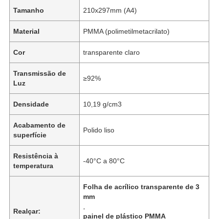
Tamanho
210x297mm (A4)
Material
PMMA (polimetilmetacrilato)
Cor
transparente claro
Transmissão de
≥92%
Luz
Densidade
10,19 g/cm3
Acabamento de
Polido liso
superfície
Resistência à
-40°C a 80°C
temperatura
Folha de acrílico transparente de 3
mm
,
Realçar:
painel de plástico PMMA