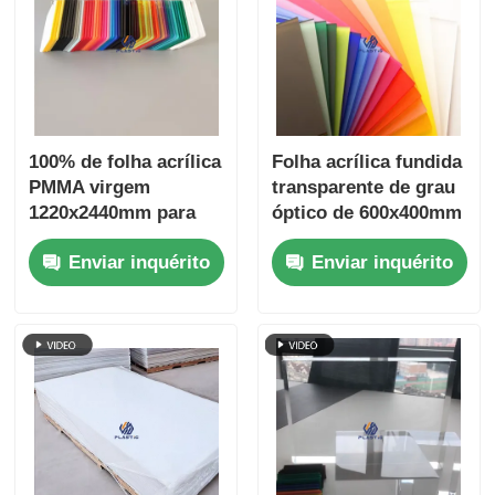
100% de folha acrílica
Folha acrílica fundida
PMMA virgem
transparente de grau
1220x2440mm para
óptico de 600x400mm
um desempenho
com fabricação de
Enviar inquérito
Enviar inquérito
superior de corte a
células fundidas para
laser
displays de varejo