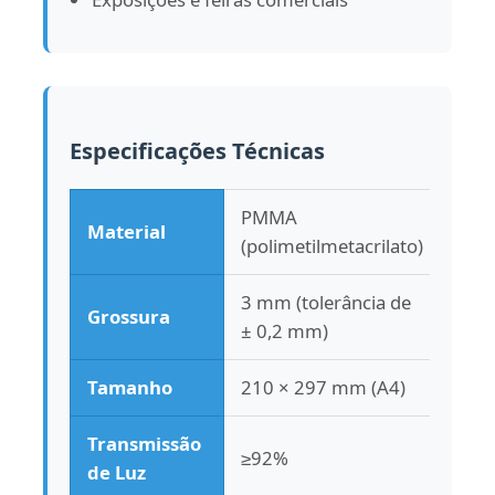
Especificações Técnicas
PMMA
Material
(polimetilmetacrilato)
3 mm (tolerância de
Grossura
± 0,2 mm)
Tamanho
210 × 297 mm (A4)
Transmissão
≥92%
de Luz