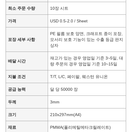
최소 주문 수량
10장 시트
가격
USD 0.5-2.0 / Sheet
PE 필름 보호 양면, 크래프트 종이 포장,
포장 세부 사항
모서리 보호 기능이 있는 수출 등급 판지
상자
재고가 있는 경우 영업일 기준 3~5일, 대
배달 시간
량 주문의 경우 영업일 기준 10~15일
지불 조건
T/T, L/C, 페이팔, 웨스턴 유니온
공급 능력
달 당 50000 장
두께
3mm
크기
210x297mm(A4)
재료
PMMA(폴리메틸메타크릴레이트)