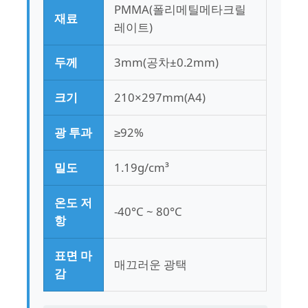
PMMA(폴리메틸메타크릴
재료
레이트)
두께
3mm(공차±0.2mm)
크기
210×297mm(A4)
광 투과
≥92%
밀도
1.19g/cm³
온도 저
-40°C ~ 80°C
항
표면 마
매끄러운 광택
감