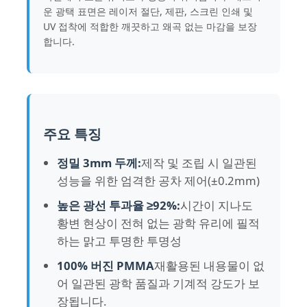
운 광택 표면은 레이저 절단, 제판, 스크린 인쇄 및
UV 접착에 적합한 깨끗하고 왜곡 없는 마감을 보장
공장 투어
합니다.
품질 관리
연락처
주요 특징
정밀 3mm 두께:
제작 및 조립 시 일관된
뉴스
성능을 위한 엄격한 공차 제어(±0.2mm)
높은 광선 투과율 ≥92%:
시간이 지나도
모든 케이스
황변 현상이 전혀 없는 광학 유리에 필적
하는 맑고 투명한 투명성
Blog
100% 버진 PMMA
재활용된 내용물이 없
어 일관된 광학 품질과 기계적 강도가 보
장됩니다.
견적 요청