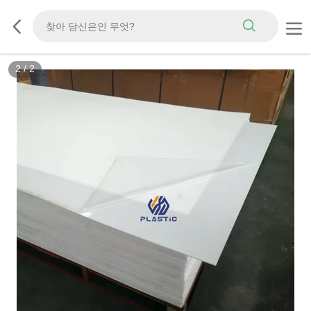
2
/
2