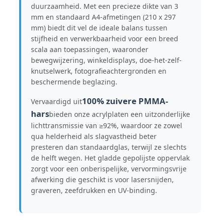
duurzaamheid. Met een precieze dikte van 3
mm en standaard A4-afmetingen (210 x 297
mm) biedt dit vel de ideale balans tussen
Fabrieksreis
stijfheid en verwerkbaarheid voor een breed
scala aan toepassingen, waaronder
Kwaliteitscontrole
bewegwijzering, winkeldisplays, doe-het-zelf-
knutselwerk, fotografieachtergronden en
beschermende beglazing.
Contacteer ons
100% zuivere PMMA-
Vervaardigd uit
hars
bieden onze acrylplaten een uitzonderlijke
nieuws
lichttransmissie van ≥92%, waardoor ze zowel
qua helderheid als slagvastheid beter
presteren dan standaardglas, terwijl ze slechts
Alle Gevallen
de helft wegen. Het gladde gepolijste oppervlak
zorgt voor een onberispelijke, vervormingsvrije
afwerking die geschikt is voor lasersnijden,
Blog
graveren, zeefdrukken en UV-binding.
Vraag een offerte aan