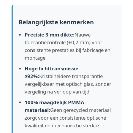
Doorzichtige plastic acrylplaat
Belangrijkste kenmerken
Precisie 3 mm dikte:
Nauwe
verticale installatie
tolerantiecontrole (±0,2 mm) voor
consistente prestaties bij fabricage en
Kleur acrylplaat
montage
Hoge lichttransmissie
Acryl opslagdoos
≥92%:
Kristalheldere transparantie
vergelijkbaar met optisch glas, zonder
vergeling na verloop van tijd
acrylvertoningsdoos
100% maagdelijk PMMA-
materiaal:
Geen gerecycled materiaal
Spiegel Acrylplaat
zorgt voor een consistente optische
kwaliteit en mechanische sterkte
Acrylisch gevriesd vel