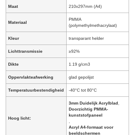
Maat
210x297mm (A4)
PMMA
Materiaal
(polymethylmethacrylaat)
Kleur
transparant helder
Lichttransmissie
≥92%
Dikte
1.19 g/cm3
Oppervlakteafwerking
glad gepolijst
Temperatuurbestendigheid
-40°C tot 80°C
3mm Duidelijk Acrylblad
,
Doorzichtig PMMA-
kunststofpaneel
Hoog licht:
,
Acryl A4-formaat voor
beeldschermen