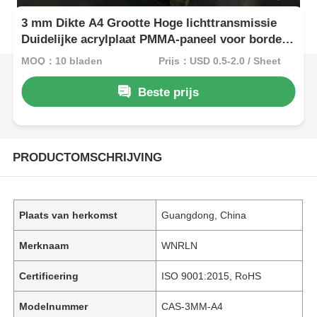
3 mm Dikte A4 Grootte Hoge lichttransmissie
Duidelijke acrylplaat PMMA-paneel voor borden
en ambachten
MOQ：10 bladen
Prijs：USD 0.5-2.0 / Sheet
Beste prijs
PRODUCTOMSCHRIJVING
Plaats van herkomst
Guangdong, China
Merknaam
WNRLN
Certificering
ISO 9001:2015, RoHS
Modelnummer
CAS-3MM-A4