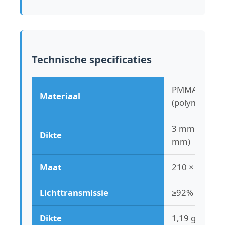
Technische specificaties
PMMA
Materiaal
(polymethylm
3 mm (toleran
Dikte
mm)
Maat
210 × 297 mm
Lichttransmissie
≥92%
Dikte
1,19 g/cm³