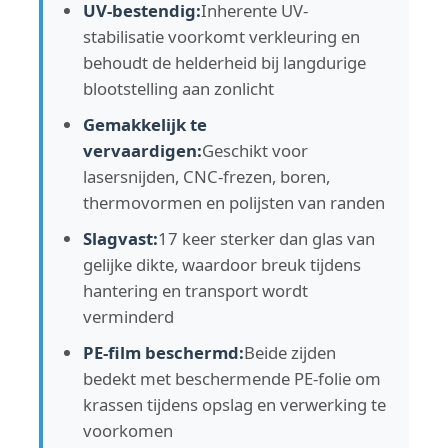
UV-bestendig:
Inherente UV-
stabilisatie voorkomt verkleuring en
Uitgedreven Acrylblad
behoudt de helderheid bij langdurige
blootstelling aan zonlicht
Marmeren acrylplaat
Gemakkelijk te
vervaardigen:
Geschikt voor
lasersnijden, CNC-frezen, boren,
Acrylplaat van regenboog
thermovormen en polijsten van randen
Slagvast:
17 keer sterker dan glas van
acryltribune
gelijke dikte, waardoor breuk tijdens
hantering en transport wordt
Acrylfotokader
verminderd
PE-film beschermd:
Beide zijden
Acrylplaat gesneden
bedekt met beschermende PE-folie om
krassen tijdens opslag en verwerking te
voorkomen
Acryltekenhouder