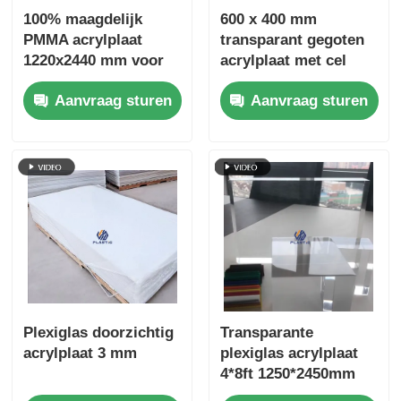
100% maagdelijk
600 x 400 mm
PMMA acrylplaat
transparant gegoten
1220x2440 mm voor
acrylplaat met cel
superieure
gegoten
Aanvraag sturen
Aanvraag sturen
lasersnijprestaties
vervaardiging voor
retail displays
Plexiglas doorzichtig
Transparante
acrylplaat 3 mm
plexiglas acrylplaat
4*8ft 1250*2450mm
helder acrylplaat