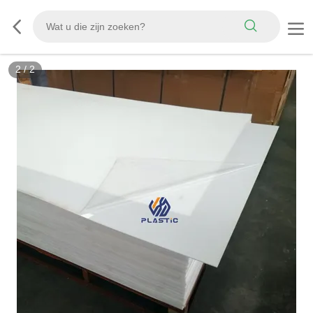
2
/
2