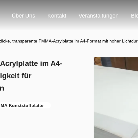
Über Uns
Kontakt
Veranstaltungen
Bl
icke, transparente PMMA-Acrylplatte im A4-Format mit hoher Lichtdurc
crylplatte im A4-
gkeit für
en
MMA-Kunststoffplatte