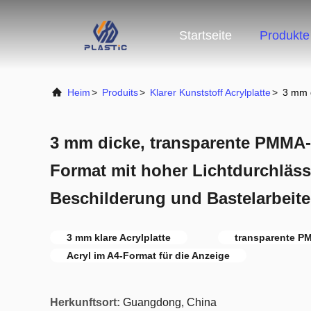
Startseite
Produkte
Heim
>
Produits
>
Klarer Kunststoff Acrylplatte
>
3 mm d
3 mm dicke, transparente PMMA-A
Format mit hoher Lichtdurchlässi
Beschilderung und Bastelarbeit
3 mm klare Acrylplatte
transparente P
Acryl im A4-Format für die Anzeige
Herkunftsort:
Guangdong, China