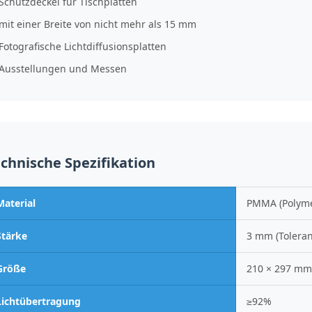
Schutzdeckel für Tischplatten
mit einer Breite von nicht mehr als 15 mm
Fotografische Lichtdiffusionsplatten
Ausstellungen und Messen
chnische Spezifikation
Material
PMMA (Polyme
Stärke
3 mm (Toleran
Größe
210 × 297 mm
Lichtübertragung
≥92%