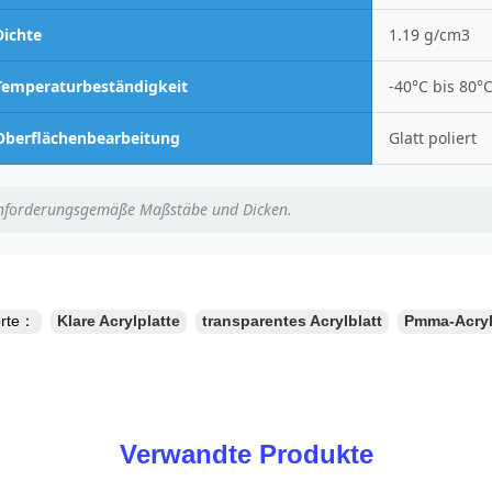
Dichte
1.19 g/cm3
Temperaturbeständigkeit
-40°C bis 80°
Oberflächenbearbeitung
Glatt poliert
nforderungsgemäße Maßstäbe und Dicken.
orte：
Klare Acrylplatte
transparentes Acrylblatt
Pmma-Acryl
Verwandte Produkte