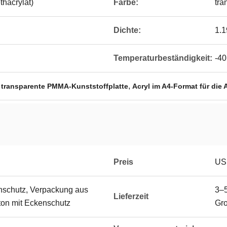
hacrylat)
Farbe:
tra
Dichte:
1.1
Temperaturbeständigkeit:
-40
,
,
transparente PMMA-Kunststoffplatte
Acryl im A4-Format für die 
Preis
USD
enschutz, Verpackung aus
3–5
Lieferzeit
rton mit Eckenschutz
Gro