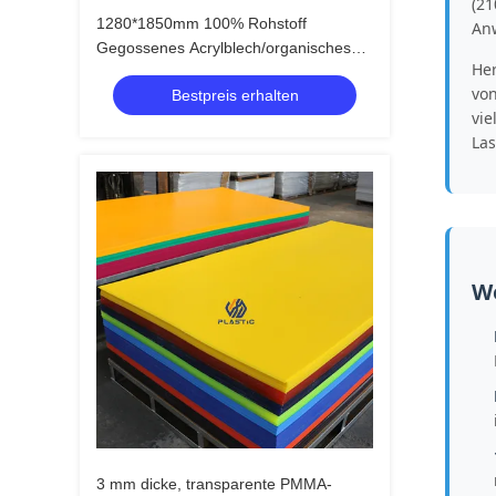
(21
1280*1850mm 100% Rohstoff
Anw
Gegossenes Acrylblech/organisches
Her
Glasblech 1250*2450mm
von
Bestpreis erhalten
vie
Las
W
3 mm dicke, transparente PMMA-