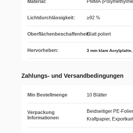
Material:
PMMA (Polymethylmet
Lichtdurchlässigkeit:
≥92 %
Oberflächenbeschaffenheit:
Glatt poliert
Hervorheben:
3 mm klare Acrylplatte
Zahlungs- und Versandbedingungen
Min Bestellmenge
10 Blätter
Beidseitiger PE-Foli
Verpackung
Informationen
Kraftpapier, Exportka