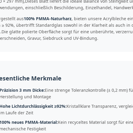
0 × 297 mm),Dieses Blatt liefert die ideale Balance von Steifigkeit 
endungen, einschließlich Beschilderung, Einzelhandel, Handwerk
gestellt aus
100% PMMA-Naturharz
, bieten unsere Acrylbleche e
 ≥ 92%, übertrifft Standardglas sowohl in der Klarheit als auch in 
l.Die glatte polierte Oberfläche sorgt für eine unberührte, verzerru
erschneiden, Gravur, Siebdruck und UV-Bindung.
esentliche Merkmale
Präzision 3 mm Dicke:
Eine strenge Toleranzkontrolle (± 0,2 mm) f
Herstellung und Montage
Hohe Lichtdurchlässigkeit ≥92%:
Kristallklare Transparenz, vergl
im Laufe der Zeit
100% neues PMMA-Material:
Kein recyceltes Material sorgt für ei
mechanische Festigkeit