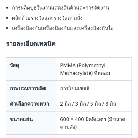
การผลิตบูธในงานแสดงสินค้าและการจัดงาน
แผ่นอะครีลิคอัดขึ้นรูป
ผลิตถ้วยรางวัลและรางวัลตามสั่ง
เครื่องป้องกันเครื่องป้องกันและเครื่องป้องกันไอ
กระดาษอะคริลิคมาร์บอร์
รายละเอียดเทคนิค
แผ่นอะคริลิคสายรุ้ง
วัสดุ
PMMA (Polymethyl
Methacrylate) ที่หลอม
สตานด์แอครีล
กระบวนการผลิต
การโยนเซลล์
กรอบภาพอะคริลิค
ตัวเลือกความหนา
2 มิล / 3 มิล / 5 มิล / 8 มิล
ตัดแผ่นอะคริลิค
ขนาดแผ่น
600 × 400 มิลลิเมตร (มีขนาด
ตามสั่ง)
ที่ใส่ป้ายอะคริลิก