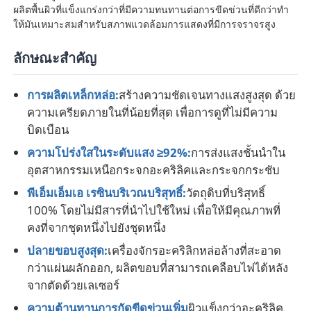
ผลิตพื้นผิวที่แข็งแกร่งกว่าที่มีความทนทานต่อการขีดข่วนที่ดีกว่าทํา
ให้มันเหมาะสมสําหรับสภาพแวดล้อมการแสดงที่มีการจราจรสูง
ทัวร์โรงงาน
ลักษณะสําคัญ
ควบคุมคุณภาพ
การผลิตเหล็กหล่อ:
สร้างความชัดเจนทางแสงสูงสุด ด้วย
ความเครียดภายในที่น้อยที่สุด เพื่อการดูที่ไม่มีความ
บิดเบือน
ติดต่อเรา
ความโปร่งใสในระดับแสง ≥92%:
การส่งแสงชั้นนําใน
อุตสาหกรรมเหนือกระจกอะคริลิคและกระจกกระชับ
ข่าว
พีเอ็มเอ็มเอ เรซินบริเวณบริสุทธิ์:
วัตถุดิบที่บริสุทธิ์
100% โดยไม่มีสารที่นําไปใช้ใหม่ เพื่อให้มีคุณภาพที่
ทุกกรณี
คงที่จากชุดหนึ่งไปยังชุดหนึ่ง
ปลายขอบสูงสุด:
เครื่องจักรอะคริลิกหล่อล้างที่สะอาด
Blog
กว่าแผ่นผลักออก, ผลิตขอบที่สามารถเคลือบไฟได้หลัง
จากตัดด้วยเลเซอร์
ขออ้าง
ความต้านทานการกัดขีดข่วนเพิ่ม
ผิวแข็งกว่าอะคริลิค