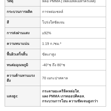
วัสดุ
หล่อ PMMA (โพลีเมทิลเมทาคริเลต)
กระบวนการผลิต
การหล่อเซลล์
สี
โปร่งใสชัดเจน
การส่งผ่านแสง
≥92%
ความหนาแน่น
1.19 ก./ซม.³
พื้นผิวเสร็จสิ้น
ขัดเงาสูง
ทนต่ออุณหภูมิ
-40°ซ ถึง 80°ซ
ความต้านทานแรง
70 เมกะปาสคาล
ดึง
กระดาษอะคริลิคหล่อใส
,
แสงสูง:
แผง PMMA เกรดออปติคอล
,
กระบวนการโยน ความชัดเจนสูงกว่า