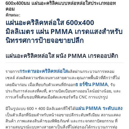
600x400มม แผ่นอะคริลิคแบบหล่อหล่อใสประเภทออท
คอม
ลักษณะ:
แผ่นอะคริลิคหล่อใส 600x400
มิลลิเมตร แผ่น PMMA เกรดแสงสําหรับ
นิทรรศการป้ายจอขายปลีก
แผ่นอะคริลิคหล่อใส ผนัง PMMA เกรดออปติก
กระดาษอะคริลิคหล่อใส
รายการ
ผลิตผ่านกระบวนการหลอม
เซลล์ ส่งผลิตความชัดเจนทางสายตาและคุณภาพพื้นผิวที่ดีกว่าที่ไม่
ธ อร์ซิน PMMA
เคยมีมาก่อน เมื่อเทียบกับตัวแทนที่ถักออก
, รับ
ประกันการส่งแสงที่คงที่, ความบิดเบือนทางออนไลน์อย่างน้อย, และ
บ้าน
การเสร็จสิ้นขอบที่พิเศษเมื่อตัดเลเซอร์หรือ CNC การแปรรูป
แผ่น PMMA ระดับแสง
มีในรูปแบบ 600 × 400 มิลลิเมตรที่ใช้ได้
ผลิตภัณฑ์
เป็นตัวเลือกที่นิยมสําหรับหน้าจอขายปลีกระดับพรีเมียม สถานแสดง
สินค้า ภาพแสดงสินค้าของพิพิธภัณฑ์ และกระจกสถาปัตยกรรม ที่
ความสมบูรณ์แบบทางสายตาเป็นสิ่งที่ไม่ต่อรองได้กระบวนการท่อ
เกี่ยวกับเรา