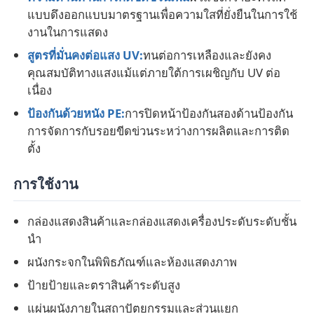
แบบดึงออกแบบมาตรฐานเพื่อความใสที่ยั่งยืนในการใช้
งานในการแสดง
แผ่นอะคริลิคใส
สูตรที่มั่นคงต่อแสง UV:
ทนต่อการเหลืองและยังคง
คุณสมบัติทางแสงแม้แต่ภายใต้การเผชิญกับ UV ต่อ
แผ่นอะครีลิคหล่อ
เนื่อง
ป้องกันด้วยหนัง PE:
การปิดหน้าป้องกันสองด้านป้องกัน
แผ่นอะครีลิคสี
การจัดการกับรอยขีดข่วนระหว่างการผลิตและการติด
ตั้ง
กล่องเก็บอะคริลิค
การใช้งาน
กล่องแสดงภาพแอคริลิค
กล่องแสดงสินค้าและกล่องแสดงเครื่องประดับระดับชั้น
นํา
กระจกแผ่นอะคริลิก
ผนังกระจกในพิพิธภัณฑ์และห้องแสดงภาพ
ป้ายป้ายและตราสินค้าระดับสูง
แผ่นกระดาษแอคริลิก
แผ่นผนังภายในสถาปัตยกรรมและส่วนแยก