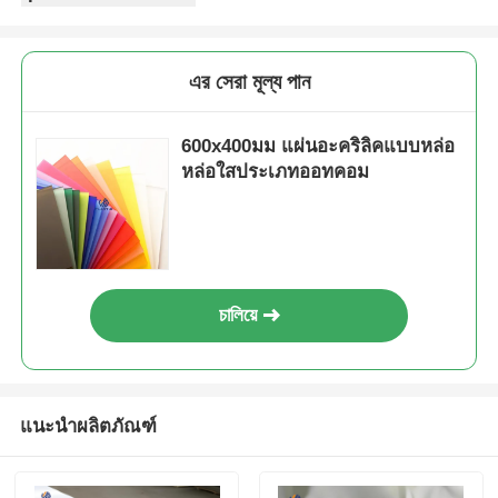
এর সেরা মূল্য পান
600x400มม แผ่นอะคริลิคแบบหล่อ
หล่อใสประเภทออทคอม
চালিয়ে
แนะนำผลิตภัณฑ์