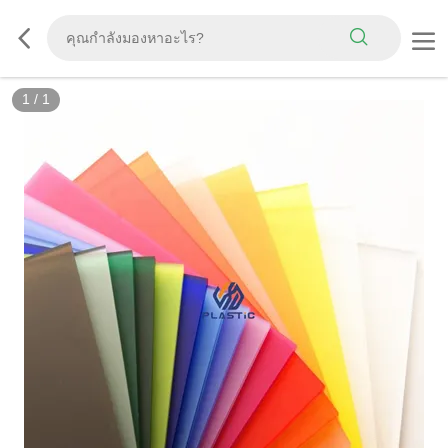
1
/
1