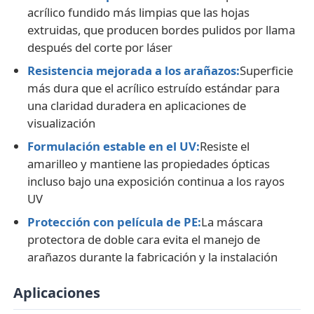
acrílico fundido más limpias que las hojas
extruidas, que producen bordes pulidos por llama
Hoja de acrílico sacada
después del corte por láser
Resistencia mejorada a los arañazos:
Superficie
Hoja de acrílico de mármol
más dura que el acrílico estruído estándar para
una claridad duradera en aplicaciones de
visualización
Hojas de acrílico arco iris
Formulación estable en el UV:
Resiste el
amarilleo y mantiene las propiedades ópticas
soporte de acrílico
incluso bajo una exposición continua a los rayos
UV
Marco de acrílico de la foto
Protección con película de PE:
La máscara
protectora de doble cara evita el manejo de
arañazos durante la fabricación y la instalación
Cortado en hoja acrílica
Aplicaciones
Tenedor de acrílico de la muestra