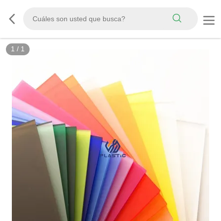
1
/
1