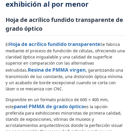
exhibición al por menor
Visita a la fábrica
Hoja de acrílico fundido transparente de
grado óptico
Control de Calidad
Hoja de acrílico fundido transparente
El
Se fabrica
mediante el proceso de fundición de células, ofreciendo una
Contacto
claridad óptica inigualable y una calidad de superficie
superior en comparación con las alternativas
Resina de PMMA virgen
extrudidas.
, garantizando una
noticias
transmisión de luz constante, una distorsión óptica mínima
y un acabado de borde excepcional cuando se corta con
láser o se mecaniza con CNC.
Todos los casos
Disponible en un formato práctico de 600 × 400 mm,
panel PMMA de grado óptico
este
es la opción
Blog
preferida para exhibiciones minoristas de primera calidad,
stands de exposiciones, vitrinas de museos y
acristalamientos arquitectónicos donde la perfección visual
Solicitar una cotización