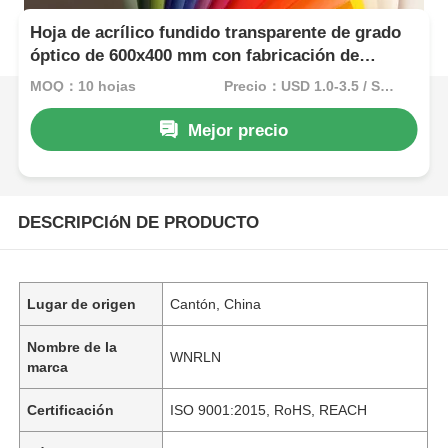
Hoja de acrílico fundido transparente de grado
óptico de 600x400 mm con fabricación de
fundición de células para pantallas minoristas
MOQ：10 hojas
Precio：USD 1.0-3.5 / Sheet
Mejor precio
DESCRIPCIóN DE PRODUCTO
Lugar de origen
Cantón, China
Nombre de la
WNRLN
marca
Certificación
ISO 9001:2015, RoHS, REACH