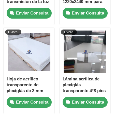
transmisión de la luz
1220x2440 mm para
hoja de acrílico
un rendimiento
Enviar Consulta
Enviar Consulta
transparente panel
superior de corte por
PMMA para
láser
señalización y
artesanía
Hoja de acrílico
Lámina acrílica de
transparente de
plexiglás
plexiglás de 3 mm
transparente 4*8 pies
1250*2450 mm lámina
Enviar Consulta
Enviar Consulta
acrílica transparente