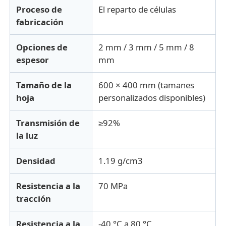
Proceso de
El reparto de células
fabricación
Opciones de
2 mm / 3 mm / 5 mm / 8
espesor
mm
Tamaño de la
600 × 400 mm (tamanes
hoja
personalizados disponibles)
Transmisión de
≥92%
la luz
Densidad
1.19 g/cm3
Resistencia a la
70 MPa
tracción
Resistencia a la
-40 °C a 80 °C