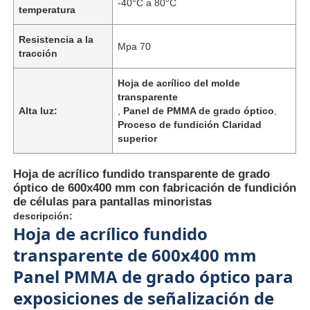
-40°C a 80°C
temperatura
Resistencia a la
Mpa 70
tracción
Hoja de acrílico del molde
transparente
Alta luz:
,
Panel de PMMA de grado óptico
,
Proceso de fundición Claridad
superior
Hoja de acrílico fundido transparente de grado
óptico de 600x400 mm con fabricación de fundición
de células para pantallas minoristas
descripción:
Inicio
Hoja de acrílico fundido
transparente de 600x400 mm
Productos
Panel PMMA de grado óptico para
exposiciones de señalización de
Sobre nosotros