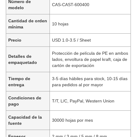
Número de
CAS-CAST-600400
modelo
Cantidad de orden
10 hojas
mínima
Precio
USD 1.0-3.5 / Sheet
Protección de película de PE en ambos
Detalles de
lados, envoltura de papel kraft, caja de
empaquetado
cartón de exportación
Tiempo de
3-5 días hábiles para stock, 10-15 días
entrega
para pedidos al por mayor
Condiciones de
T/T, L/C, PayPal, Western Union
pago
Capacidad de la
30000 hojas por mes
fuente
Espesor
2 mm / 3 mm / 5 mm / 8 mm