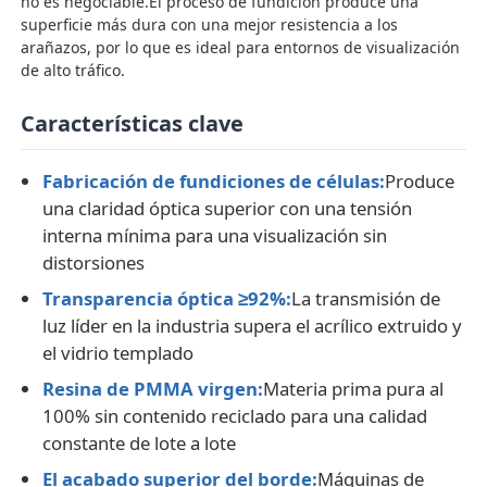
no es negociable.El proceso de fundición produce una
superficie más dura con una mejor resistencia a los
arañazos, por lo que es ideal para entornos de visualización
Lámina de acrílico de plástico transparente
de alto tráfico.
Características clave
Hoja de acrílico fundido
Fabricación de fundiciones de células:
Produce
Hoja de acrílico de color
una claridad óptica superior con una tensión
interna mínima para una visualización sin
distorsiones
Caja de almacenamiento acrílico
Transparencia óptica ≥92%:
La transmisión de
luz líder en la industria supera el acrílico extruido y
caja de presentación de acrílico
el vidrio templado
Resina de PMMA virgen:
Materia prima pura al
Hoja de acrílico de espejo
100% sin contenido reciclado para una calidad
constante de lote a lote
Hoja acrílica congelada
El acabado superior del borde:
Máquinas de