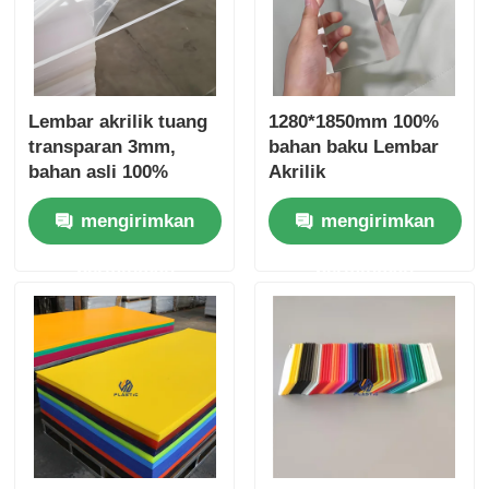
Lembar akrilik tuang
1280*1850mm 100%
transparan 3mm,
bahan baku Lembar
bahan asli 100%
Akrilik
bahan periklanan
Tembaga/Lembar
mengirimkan
mengirimkan
Kaca Organik
1250*2450mm
permintaan
permintaan