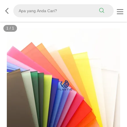
1
/
1