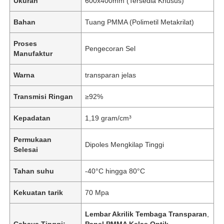
Ukuran
600x400mm (Tersedia Khusus)
Bahan
Tuang PMMA (Polimetil Metakrilat)
Proses
Pengecoran Sel
Manufaktur
Warna
transparan jelas
Transmisi Ringan
≥92%
Kepadatan
1,19 gram/cm³
Permukaan
Dipoles Mengkilap Tinggi
Selesai
Tahan suhu
-40°C hingga 80°C
Kekuatan tarik
70 Mpa
Lembar Akrilik Tembaga Transparan
,
Cahaya Tinggi:
Panel PMMA Kelas Optik
,