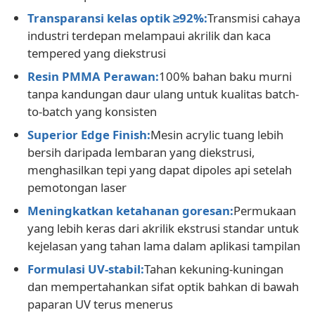
Transparansi kelas optik ≥92%:
Transmisi cahaya
industri terdepan melampaui akrilik dan kaca
Lembaran Akrilik Plastik Bening
tempered yang diekstrusi
Resin PMMA Perawan:
100% bahan baku murni
Lembaran Akrilik Cor
tanpa kandungan daur ulang untuk kualitas batch-
to-batch yang konsisten
Lembaran Akrilik Berwarna
Superior Edge Finish:
Mesin acrylic tuang lebih
bersih daripada lembaran yang diekstrusi,
menghasilkan tepi yang dapat dipoles api setelah
Kotak penyimpanan akrilik
pemotongan laser
Meningkatkan ketahanan goresan:
Permukaan
Kotak Acrylic Display
yang lebih keras dari akrilik ekstrusi standar untuk
kejelasan yang tahan lama dalam aplikasi tampilan
Lembar Akrilik Cermin
Formulasi UV-stabil:
Tahan kekuning-kuningan
dan mempertahankan sifat optik bahkan di bawah
paparan UV terus menerus
Lembar Acrylic Frosted