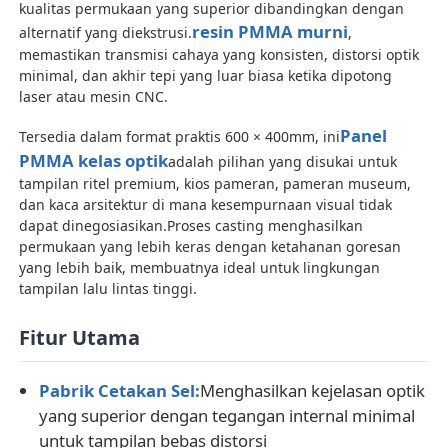
kualitas permukaan yang superior dibandingkan dengan
resin PMMA murni
alternatif yang diekstrusi.
,
memastikan transmisi cahaya yang konsisten, distorsi optik
Wisata pabrik
minimal, dan akhir tepi yang luar biasa ketika dipotong
laser atau mesin CNC.
Kontrol kualitas
Panel
Tersedia dalam format praktis 600 × 400mm, ini
PMMA kelas optik
adalah pilihan yang disukai untuk
tampilan ritel premium, kios pameran, pameran museum,
Hubungi kami
dan kaca arsitektur di mana kesempurnaan visual tidak
dapat dinegosiasikan.Proses casting menghasilkan
permukaan yang lebih keras dengan ketahanan goresan
Berita
yang lebih baik, membuatnya ideal untuk lingkungan
tampilan lalu lintas tinggi.
Semua Kasus
Fitur Utama
Blog
Pabrik Cetakan Sel:
Menghasilkan kejelasan optik
yang superior dengan tegangan internal minimal
Quote request suatu
untuk tampilan bebas distorsi