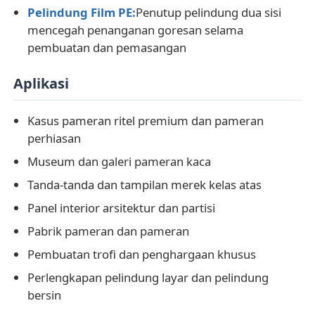
Pelindung Film PE:
Penutup pelindung dua sisi
mencegah penanganan goresan selama
Lembaran Akrilik yang Diekstrusi
pembuatan dan pemasangan
Lembar Akrilik Marmer
Aplikasi
Kasus pameran ritel premium dan pameran
Lembar Akrilik Pelangi
perhiasan
Museum dan galeri pameran kaca
Stand Akrilik
Tanda-tanda dan tampilan merek kelas atas
Panel interior arsitektur dan partisi
Bingkai foto akrilik
Pabrik pameran dan pameran
Pembuatan trofi dan penghargaan khusus
Potongan Lembar Akrilik
Perlengkapan pelindung layar dan pelindung
bersin
Pemegang Tanda Akrilik