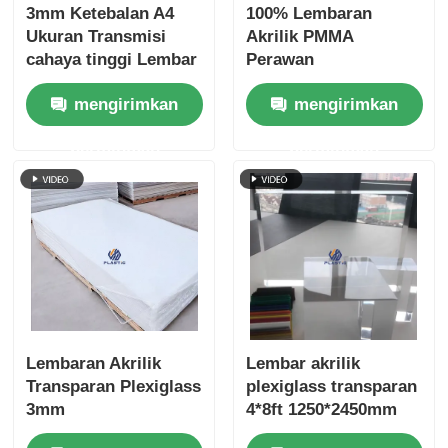
3mm Ketebalan A4
100% Lembaran
Ukuran Transmisi
Akrilik PMMA
cahaya tinggi Lembar
Perawan
akrilik bening Panel
1220x2440mm untuk
mengirimkan
mengirimkan
PMMA untuk signage
Kinerja Pemotongan
dan kerajinan
Laser Unggul
permintaan
permintaan
Lembaran Akrilik
Lembar akrilik
Transparan Plexiglass
plexiglass transparan
3mm
4*8ft 1250*2450mm
Lembar akrilik