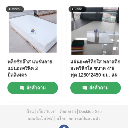
พล็กซี่กล๊าส แพร่หลาย
แผ่นอะคริลิกใส พลาสติก
แผ่นอะคริลิค 3
อะคริลิกใส ขนาด 4*8
มิลลิเมตร
ฟุต 1250*2450 มม. แผ่
นอะคริลิกใส
ส่งคำถาม
ส่งคำถาม
บ้าน
เกี่ยวกับเรา
ติดต่อเรา
Desktop Site
แผนผังเว็บไซต์
นโยบายความเป็นส่วนตัว