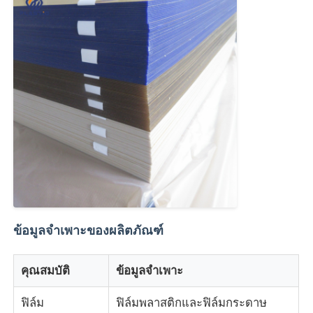
แผ่นอะครีลิคอัดขึ้นรูป
กระดาษอะคริลิคมาร์บอร์
แผ่นอะคริลิคสายรุ้ง
สตานด์แอครีล
กรอบภาพอะคริลิค
ข้อมูลจำเพาะของผลิตภัณฑ์
ตัดแผ่นอะคริลิค
คุณสมบัติ
ข้อมูลจำเพาะ
ที่ใส่ป้ายอะคริลิก
ฟิล์ม
ฟิล์มพลาสติกและฟิล์มกระดาษ