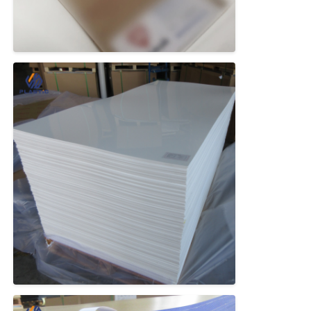
แผ่นอะคริลิคใส
แผ่นอะครีลิคหล่อ
แผ่นอะครีลิคสี
กล่องเก็บอะคริลิค
กล่องแสดงภาพแอคริลิค
กระจกแผ่นอะคริลิก
แผ่นกระดาษแอคริลิก