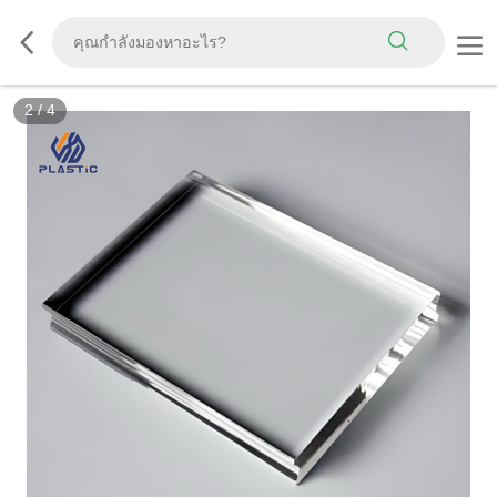
3
/
4