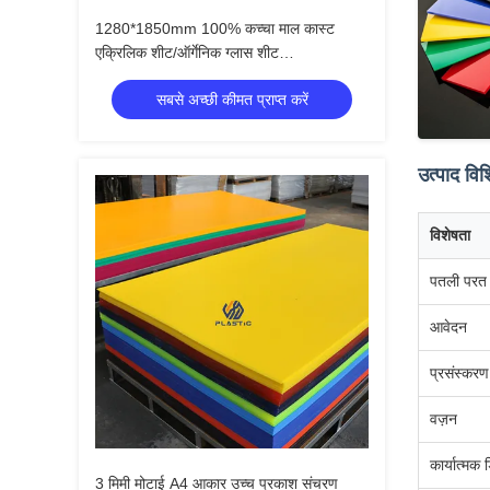
1280*1850mm 100% कच्चा माल कास्ट
एक्रिलिक शीट/ऑर्गेनिक ग्लास शीट
1250*2450mm
सबसे अच्छी कीमत प्राप्त करें
उत्पाद विशि
विशेषता
पतली परत
आवेदन
प्रसंस्करण
वज़न
कार्यात्मक 
3 मिमी मोटाई A4 आकार उच्च प्रकाश संचरण