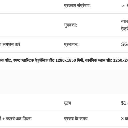
प्रकाश संप्रेषण:
＞ 
व्या
गुणवत्ता:
ऐक्र
समर्थन करें
प्रमाणन:
SG
,
,
लिक शीट
स्पष्ट प्लास्टिक ऐक्रेलिक शीट 1280x1850 मिमी
कार्बनिक ग्लास शीट 1250x2
मूल्य
$1.
ोर्ड + जलरोधक फिल्म
प्रसव के समय
3 क