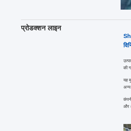
प्रोडक्शन लाइन
Sh
विन
उत्प
की ग
यह म
अन्य
कंपन
और आ