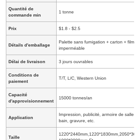
Quantité de
1 tonne
commande min
Prix
$1.8 - $2.5
Palette sans fumigation + carton + film
Détails d'emballage
imperméable
Délai de livraison
3 jours ouvrables
Conditions de
T/T, L/C, Western Union
paiement
Capacité
15000 tonnes/an
d'approvisionnement
Impression, publicité, armoire de salle d
Application
bain, gravure, etc.
1220*2440mm,1220*1830mm,2050*305
Taille