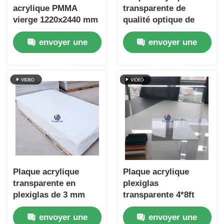
acrylique PMMA
transparente de
vierge 1220x2440 mm
qualité optique de
pour des
600x400 mm avec
envoyer une
envoyer une
performances de
fabrication de
découpe laser
cellules coulées pour
demande
demande
supérieures
affichage au détail
Plaque acrylique
Plaque acrylique
transparente en
plexiglas
plexiglas de 3 mm
transparente 4*8ft
1250*2450mm plaque
envoyer une
envoyer une
acrylique