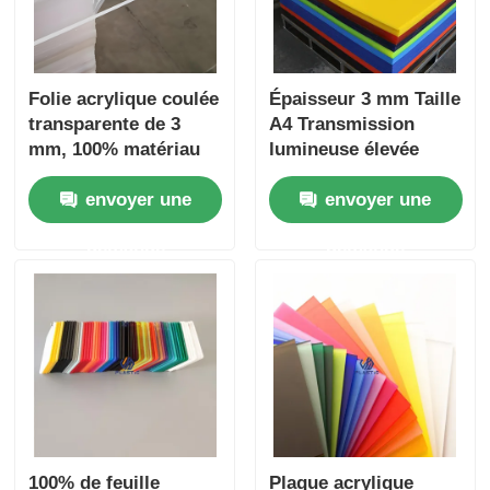
Folie acrylique coulée
Épaisseur 3 mm Taille
transparente de 3
A4 Transmission
mm, 100% matériau
lumineuse élevée
vierge
Plaque acrylique
envoyer une
envoyer une
transparente Panneau
PMMA pour affichage
demande
demande
et artisanat
100% de feuille
Plaque acrylique