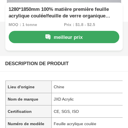
1280*1850mm 100% matière première feuille
acrylique coulée/feuille de verre organique
1250*2450mm
MOQ：1 tonne
Prix：$1.8 - $2.5
meilleur prix
DESCRIPTION DE PRODUIT
Lieu d'origine
Chine
Nom de marque
JXD Acrylic
Certification
CE, SGS, ISO
Numéro de modèle
Feuille acrylique coulée