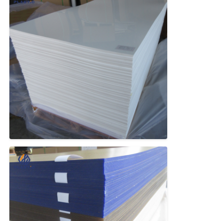
Feuille acrylique expulsée
Plaque acrylique de marbre
feuille acrylique arc-en-ciel
support acrylique
Cadre acrylique de photo
Coupe en feuille acrylique
Support acrylique de signe