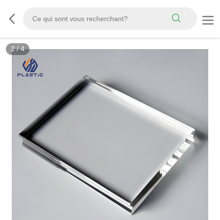
3
/
4