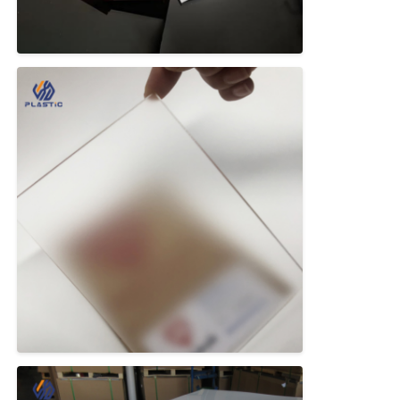
Plaque acrylique en plastique transparent
Feuille acrylique coulée
Feuille acrylique couleur
Boîte de rangement en acrylique
boîte de présentation acrylique
Feuille acrylique miroir
Feuille glacée acrylique