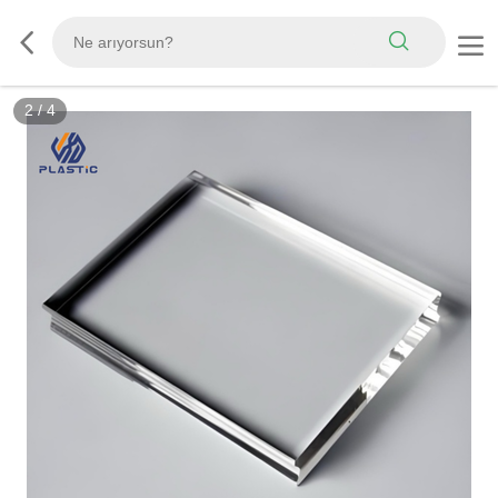
3
/
4