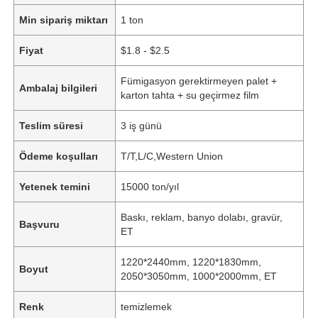
Min sipariş miktarı
1 ton
Fiyat
$1.8 - $2.5
Fümigasyon gerektirmeyen palet +
Ambalaj bilgileri
karton tahta + su geçirmez film
Teslim süresi
3 iş günü
Ödeme koşulları
T/T,L/C,Western Union
Yetenek temini
15000 ton/yıl
Baskı, reklam, banyo dolabı, gravür,
Başvuru
ET
1220*2440mm, 1220*1830mm,
Boyut
2050*3050mm, 1000*2000mm, ET
Renk
temizlemek