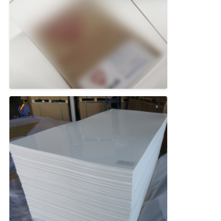
Açık plastik akrilik levha
T/T,L/C
Renkli Akrilik Levha
Akrilik depolama kutusu
Akrilik ekran kutusu
Ayna Akrilik Levha
Akrilik Dondurulmuş Yaprak