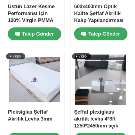
Üstün Lazer Kesme
600x400mm Optik
Performansı için
Kalite Şeffaf Akrilik
100% Virgin PMMA
Kalıp Yapılandırması
Akrilik Yaprak
Perakende Ekranları
Talep Gönder
Talep Gönder
1220x2440mm
için Hücre Kalıp
Üretimi
Pleksiglas Şeffaf
Şeffaf plexiglass
Akrilik Levha 3mm
akrilik levha 4*8ft
1250*2450mm açık
akrilik levha