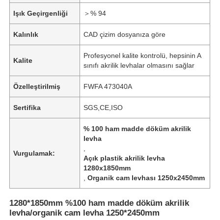
Işık Geçirgenliği
＞% 94
Kalınlık
CAD çizim dosyanıza göre
Profesyonel kalite kontrolü, hepsinin A
Kalite
sınıfı akrilik levhalar olmasını sağlar
Özelleştirilmiş
FWFA 473040A
Sertifika
SGS,CE,ISO
% 100 ham madde döküm akrilik
levha
,
Vurgulamak:
Açık plastik akrilik levha
1280x1850mm
,
Organik cam levhası 1250x2450mm
1280*1850mm %100 ham madde döküm akrilik
levha/organik cam levha 1250*2450mm