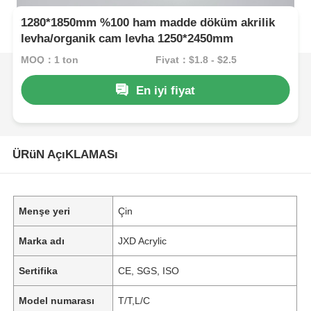
1280*1850mm %100 ham madde döküm akrilik
levha/organik cam levha 1250*2450mm
MOQ：1 ton
Fiyat：$1.8 - $2.5
En iyi fiyat
ÜRüN AçıKLAMASı
Menşe yeri
Çin
Marka adı
JXD Acrylic
Sertifika
CE, SGS, ISO
Model numarası
T/T,L/C