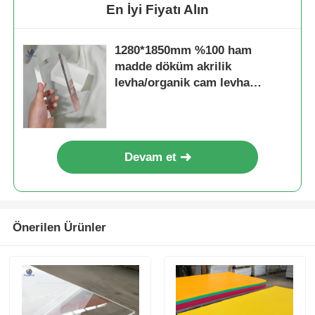
En İyi Fiyatı Alın
1280*1850mm %100 ham
madde döküm akrilik
levha/organik cam levha
1250*2450mm
Devam et
Önerilen Ürünler