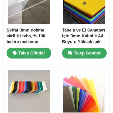
Şeffaf 3mm dökme
Tabela ve El Sanatları
akrilik levha, % 100
için 3mm Kalınlık A4
bakire malzeme
Boyutu Yüksek Işık
reklam malzemesi
Geçirgenliği Şeffaf
Talep Gönder
Talep Gönder
Akrilik Levha PMMA
Paneli