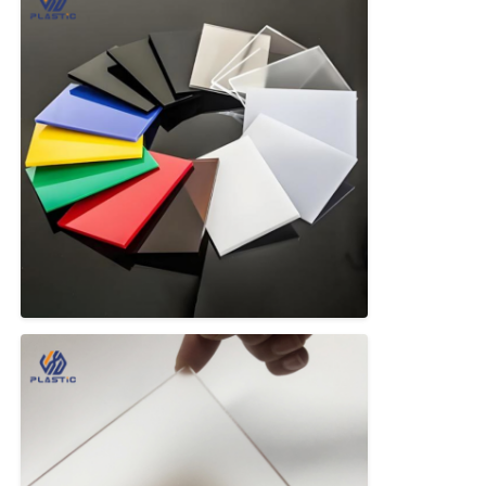
Fabrika turu
Kalite kontrol
Bize ulaşın
Haberler
Tüm servis talepleri
Blog
Teklif isteği