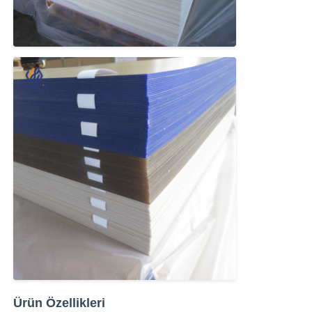
Ekstrüde Akrilik Levha
Mermer Akrilik Yaprak
Gökkuşağı akrilik sayfası
Akrilik basamak
Akrilik fotoğraf çerçevesi
Akrilik yaprak kesimi
Akrilik Burcu Tutucu
Ürün Özellikleri