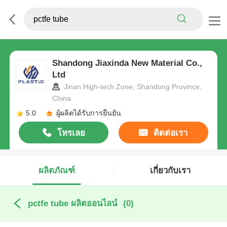
Shandong Jiaxinda New Material Co.,
Ltd
Jinan High-tech Zone, Shandong Province,
China
5.0
ผู้ผลิตได้รับการยืนยัน
โทรเลย
ติดต่อเรา
ผลิตภัณฑ์
เกี่ยวกับเรา
pctfe tube ผลิตออนไลน์
(0)