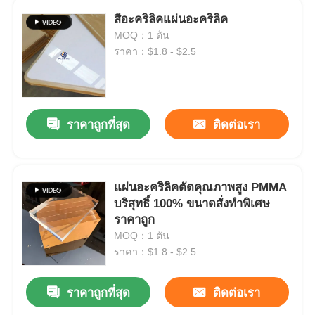
สีอะคริลิคแผ่นอะคริลิค
MOQ：1 ตัน
ทัวร์โรงงาน
ราคา：$1.8 - $2.5
ควบคุมคุณภาพ
ราคาถูกที่สุด
ติดต่อเรา
ติดต่อเรา
ข่าว
แผ่นอะคริลิคตัดคุณภาพสูง PMMA
บริสุทธิ์ 100% ขนาดสั่งทำพิเศษ
ทุกกรณี
ราคาถูก
MOQ：1 ตัน
ราคา：$1.8 - $2.5
Blog
ราคาถูกที่สุด
ติดต่อเรา
ขออ้าง