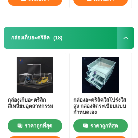
(18)
กล่องเก็บอะคริลิค
กล่องเก็บอะคริลิก
กล่องอะคริลิคใสโปร่งใส
สี่เหลี่ยมอุตสาหกรรม
สูง กล่องจัดระเบียบแบบ
กำหนดเอง
ราคาถูกที่สุด
ราคาถูกที่สุด