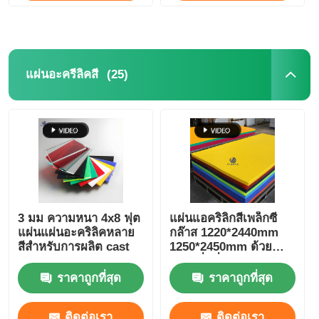
(25)
แผ่นอะครีลิคสี
3 มม ความหนา 4x8 ฟุต
แผ่นแอคริลิกสีเพล็กซี่
แผ่นแผ่นอะคริลิคหลาย
กล๊าส 1220*2440mm
สีสําหรับการผลิต cast
1250*2450mm ด้วย
ราคาที่ดีที่สุด
ราคาถูกที่สุด
ราคาถูกที่สุด
ติดต่อเรา
ติดต่อเรา