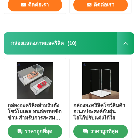
ติดต่อเรา
ติดต่อเรา
(10)
กล่องแสดงภาพแอคริลิค
กล่องอะคริลิคสำหรับตั้ง
กล่องอะคริลิคโชว์สินค้า
โชว์โมเดล ทนต่อรอยขีด
อเนกประสงค์กันฝุ่น
ข่วน สำหรับการสะสม
โลโก้ปรับแต่งได้ใส
ส่วนตัว
ราคาถูกที่สุด
ราคาถูกที่สุด