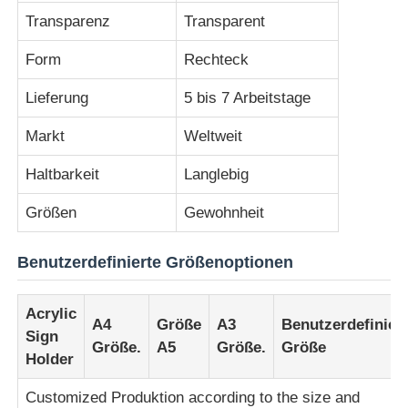
Transparenz
Transparent
Fabrik Tour
Form
Rechteck
Lieferung
5 bis 7 Arbeitstage
Qualitätskontrolle
Markt
Weltweit
Kontakt
Haltbarkeit
Langlebig
Größen
Gewohnheit
Nachrichten
Benutzerdefinierte Größenoptionen
Alle Fälle
Acrylic
A4
Größe
A3
Benutzerdefinier
Sign
Blog
Größe.
A5
Größe.
Größe
Holder
Customized Produktion according to the size and
Referenzen