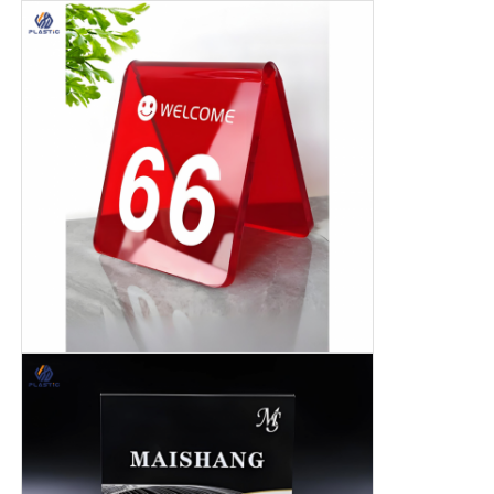
Verdrängtes Acrylblatt
Marmoracrylfolie
Acrylblech aus Regenbogen
Acrylstand
Acrylfoto-Rahmen
Acrylblech geschnitten
Acrylzeichenhalter