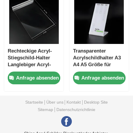
Rechteckige Acryl-
Transparenter
Stiegschild-Halter
Acrylschildhalter A3
Langlebiger Acryl-
A4 A5 Größe für
Plakat-Halter OEM
Werbezwecke
Anfrage absenden
Anfrage absenden
Startseite
Über uns
Kontakt
Desktop Site
Sitemap
Datenschutzrichtlinie