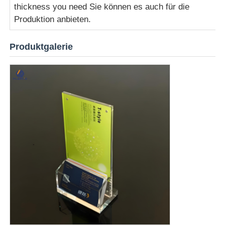
thickness you need Sie können es auch für die
Produktion anbieten.
Klarer Kunststoff Acrylplatte
Produktgalerie
Gegossene Acrylplatte
Farbige Acrylplatte
Akryl-Lagerfach
Acrylschaukarton
Spiegel Acrylblech
Acryl-Frostblatt