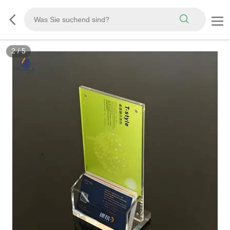
3
/
5