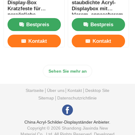
Display-Box
staubdichte Acryl-
Kratzfeste für
Displaybox mit
persönliche
klarem, anpassbarem
Sammlung Display
Logo
Bestpreis
Bestpreis
Kontakt
Kontakt
Sehen Sie mehr an
Startseite
Über uns
Kontakt
Desktop Site
Sitemap
Datenschutzrichtlinie
China Acryl-Schilder-Displayständer Anbieter.
Copyright © 2026 Shandong Jiaxinda New
Material Co., Ltd. All Rights Reserved. Developed