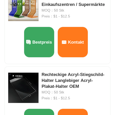
Einkaufszentren / Supermärkte
MOQ：50 Stk
Preis：$1 - $12.5
Bestpreis
Kontakt
Rechteckige Acryl-Stiegschild-
Halter Langlebiger Acryl-
Startseite
Plakat-Halter OEM
MOQ：50 Stk
Produkte
Preis：$1 - $12.5
Über uns