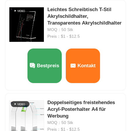
Leichtes Schreibtisch T-Stil
Klarer Kunststoff Acrylplatte
Akrylschildhalter,
Transparentes Akrylschildhalter
MOQ：50 Stk
Gegossene Acrylplatte
Preis：$1 - $12.5
Farbige Acrylplatte
Bestpreis
Kontakt
Akryl-Lagerfach
Acrylschaukarton
Doppelseitiges freistehendes
Spiegel Acrylblech
Acryl-Posterhalter A4 für
Werbung
MOQ：50 Stk
Acryl-Frostblatt
Preis：$1 - $12.5