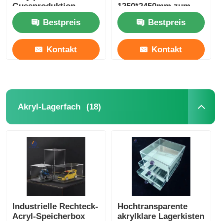
Gussproduktion
1250*2450mm zum
besten Preis
Bestpreis
Bestpreis
Kontakt
Kontakt
(18)
Akryl-Lagerfach
Industrielle Rechteck-
Hochtransparente
Acryl-Speicherbox
akrylklare Lagerkisten