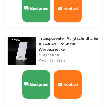
Bestpreis
Kontakt
Fabrik Tour
Qualitätskontrolle
Transparenter Acrylschildhalter
A3 A4 A5 Größe für
Kontakt
Werbezwecke
MOQ：50 Stk
Nachrichten
Preis：$1 - $12.5
Alle Fälle
Bestpreis
Kontakt
Blog
Referenzen