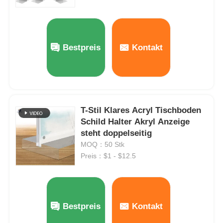
Verdrängtes Acrylblatt
Bestpreis
Kontakt
Marmoracrylfolie
Acrylblech aus Regenbogen
T-Stil Klares Acryl Tischboden
Acrylstand
Schild Halter Akryl Anzeige
steht doppelseitig
MOQ：50 Stk
Acrylfoto-Rahmen
Preis：$1 - $12.5
Acrylblech geschnitten
Bestpreis
Kontakt
Acrylzeichenhalter