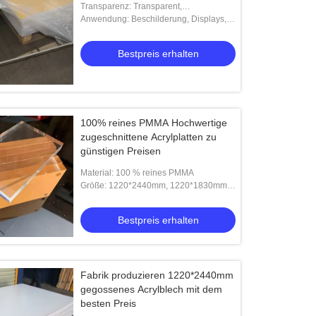
Transparenz: Transparent,
durchscheinend, undurchsichtig
Anwendung: Beschilderung, Displays,
Möbel, Beleuchtung, Verglasung
Bestpreis erhalten
100% reines PMMA Hochwertige
zugeschnittene Acrylplatten zu
günstigen Preisen
Material: 100 % reines PMMA
Größe: 1220*2440mm, 1220*1830mm,
2050*3050mm, 1000*2000mm usw
Bestpreis erhalten
Fabrik produzieren 1220*2440mm
gegossenes Acrylblech mit dem
besten Preis