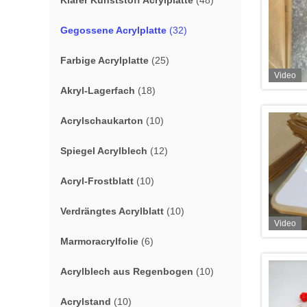
Klarer Kunststoff Acrylplatte
(48)
Gegossene Acrylplatte
(32)
Farbige Acrylplatte
(25)
Video
Akryl-Lagerfach
(18)
Acrylschaukarton
(10)
Spiegel Acrylblech
(12)
Acryl-Frostblatt
(10)
Verdrängtes Acrylblatt
(10)
Video
Marmoracrylfolie
(6)
Acrylblech aus Regenbogen
(10)
Acrylstand
(10)