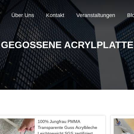
Über Uns
Kontakt
Veranstaltungen
Bl
GEGOSSENE ACRYLPLATTE
100% Jungfrau PMMA
Transparente Guss Acrylbleche
Leichtgewicht SGS zertifiziert