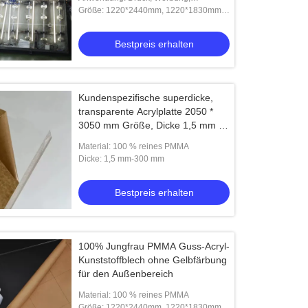
Badezimmerschränke, Gravuren usw
Größe: 1220*2440mm, 1220*1830mm,
2050*3050mm, 1000*2000mm usw
Video
Bestpreis erhalten
100% PMMA Gussacrylplatte
3x1220x2440mm für Schutzoberflächen
/ Tischplatten
Kundenspezifische superdicke,
Bestpreis erhalten
transparente Acrylplatte 2050 *
3050 mm Größe, Dicke 1,5 mm -
300 mm
Material: 100 % reines PMMA
Dicke: 1,5 mm-300 mm
Bestpreis erhalten
100% Jungfrau PMMA Guss-Acryl-
Kunststoffblech ohne Gelbfärbung
für den Außenbereich
Material: 100 % reines PMMA
Größe: 1220*2440mm, 1220*1830mm,