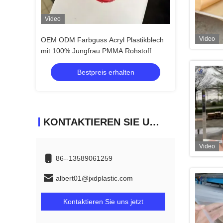
Video
Video
Video
OEM ODM Farbguss Acryl Plastikblech
100% PMMA G
mit 100% Jungfrau PMMA Rohstoff
3x1220x2440
/ Tischplatten
Bestpreis erhalten
Be
KONTAKTIEREN SIE UNS
Video
86--13589061259
albert01@jxdplastic.com
Kontaktieren Sie uns jetzt