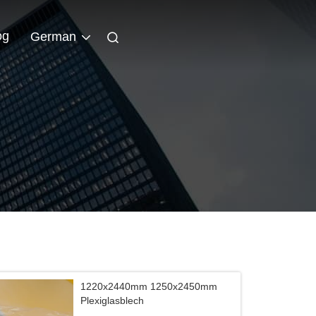
og
German
1220x2440mm 1250x2450mm
Plexiglasblech