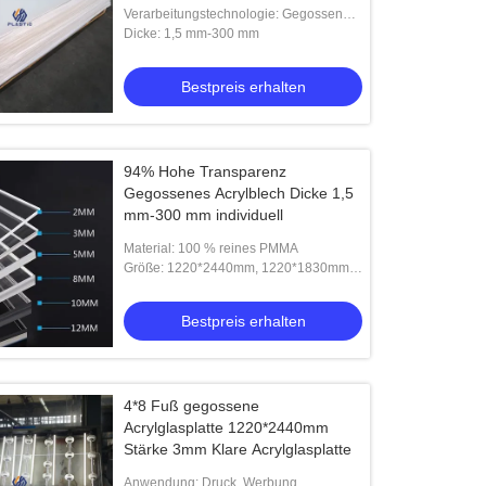
Verarbeitungstechnologie: Gegossene
Acrylplatte
Dicke: 1,5 mm-300 mm
Bestpreis erhalten
94% Hohe Transparenz
Gegossenes Acrylblech Dicke 1,5
mm-300 mm individuell
Material: 100 % reines PMMA
Größe: 1220*2440mm, 1220*1830mm,
2050*3050mm, 1000*2000mm usw
Bestpreis erhalten
4*8 Fuß gegossene
Acrylglasplatte 1220*2440mm
Stärke 3mm Klare Acrylglasplatte
Anwendung: Druck, Werbung,