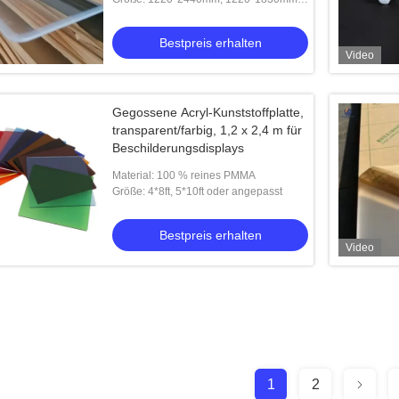
2050*3050mm, 1000*2000mm usw
Bestpreis erhalten
Video
Gegossene Acryl-Kunststoffplatte,
transparent/farbig, 1,2 x 2,4 m für
Beschilderungsdisplays
Material: 100 % reines PMMA
Größe: 4*8ft, 5*10ft oder angepasst
Bestpreis erhalten
Video
1
2