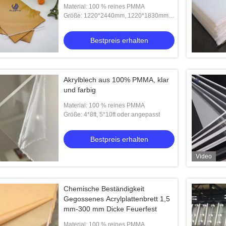
Material: 100 % reines PMMA
Größe: 1220*2440mm, 1220*1830mm,
2050*3050mm, 1000*2000mm usw
Bestpreis erhalten
Akrylblech aus 100% PMMA, klar
und farbig
Material: 100 % reines PMMA
Größe: 4*8ft, 5*10ft oder angepasst
Bestpreis erhalten
Video
Chemische Beständigkeit
Gegossenes Acrylplattenbrett 1,5
mm-300 mm Dicke Feuerfest
Material: 100 % reines PMMA