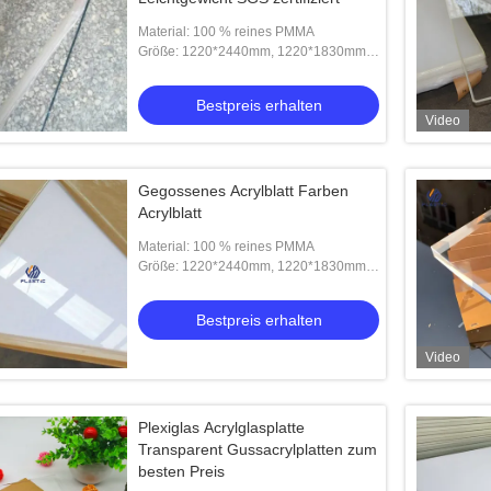
Material: 100 % reines PMMA
Größe: 1220*2440mm, 1220*1830mm,
2050*3050mm, 1000*2000mm usw
Bestpreis erhalten
Video
Gegossenes Acrylblatt Farben
Acrylblatt
Material: 100 % reines PMMA
Größe: 1220*2440mm, 1220*1830mm,
2050*3050mm, 1000*2000mm usw
Bestpreis erhalten
Video
Plexiglas Acrylglasplatte
Transparent Gussacrylplatten zum
besten Preis