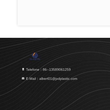
Telefone：86--13589061259
E-Mail：albert01@jxdplastic.com