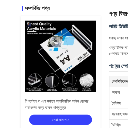
সম্পর্কিত পণ্য
পণ্য বিবর
লাইট ডিউটি
স্বচ্ছ ডাবল 
এক্রাইলিক সাই
পেশাদার ডিসপ্
পণ্যের স্প
স্পেসিফিকে
আকার
টি স্টাইল বা এল স্টাইল অ্যাক্রিলিক সাইন হোল্ডার
বৈশিষ্ট্য
বার্তাগুলির জন্য ডাবল পার্শ্বযুক্ত
সরবরাহ ক্ষম
সেরা দাম পান
বৈশিষ্ট্য