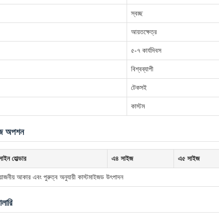
স্বচ্ছ
আয়তক্ষেত্র
৫-৭ কার্যদিবস
বিশ্বব্যাপী
টেকসই
কাস্টম
ইজ অপশন
াইন হোল্ডার
এ৪ সাইজ
এ৫ সাইজ
োজনীয় আকার এবং পুরুত্ব অনুযায়ী কাস্টমাইজড উৎপাদন
ালারি