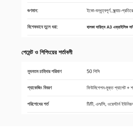
গুণমান:
ইকো-বন্ধুত্বপূর্ণ, স্ক্র্যাচ-প্রত
বিশেষভাবে তুলে ধরা:
হালকা দায়িত্ব A3 এক্রাইলিক সাই
পেমেন্ট ও শিপিংয়ের শর্তাবলী
ন্যূনতম চাহিদার পরিমাণ
50 পিসি
প্যাকেজিং বিবরণ
ফিউমিগেশন-মুক্ত প্যালেট + শ
পরিশোধের শর্ত
টি/টি, এল/সি, ওয়েস্টার্ন ইউনিয়