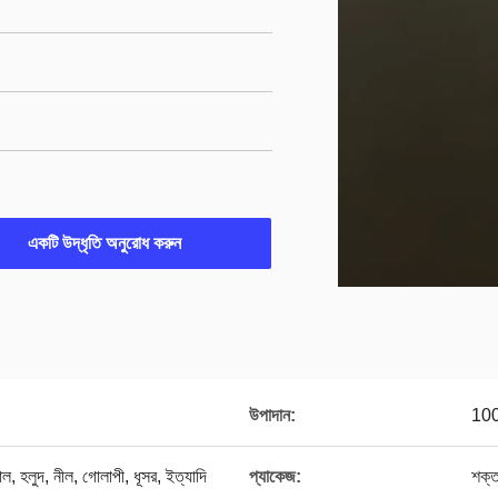
একটি উদ্ধৃতি অনুরোধ করুন
উপাদান:
100
াল, হলুদ, নীল, গোলাপী, ধূসর, ইত্যাদি
প্যাকেজ:
শক্