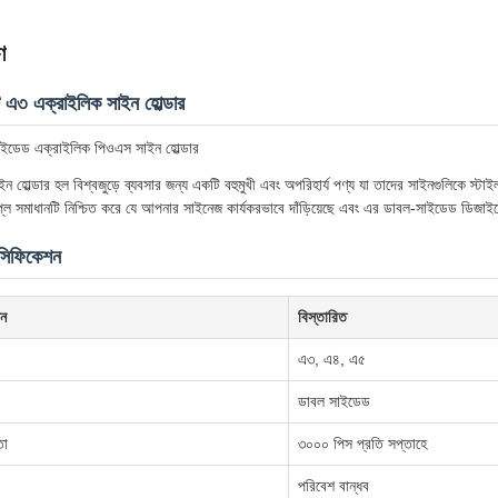
ণ
 এ৩ এক্রাইলিক সাইন হোল্ডার
সাইডেড এক্রাইলিক পিওএস সাইন হোল্ডার
ন হোল্ডার হল বিশ্বজুড়ে ব্যবসার জন্য একটি বহুমুখী এবং অপরিহার্য পণ্য যা তাদের সাইনগুলিকে স্টা
লে সমাধানটি নিশ্চিত করে যে আপনার সাইনেজ কার্যকরভাবে দাঁড়িয়েছে এবং এর ডাবল-সাইডেড ডিজাই
েসিফিকেশন
শন
বিস্তারিত
এ৩, এ৪, এ৫
ডাবল সাইডেড
তা
৩০০০ পিস প্রতি সপ্তাহে
পরিবেশ বান্ধব