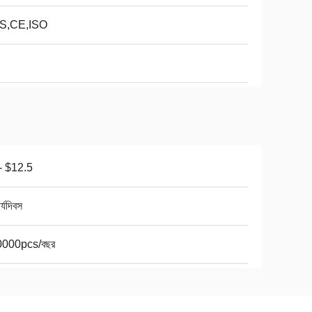
S,CE,ISO
- $12.5
র্যদিবস
000pcs/বছর