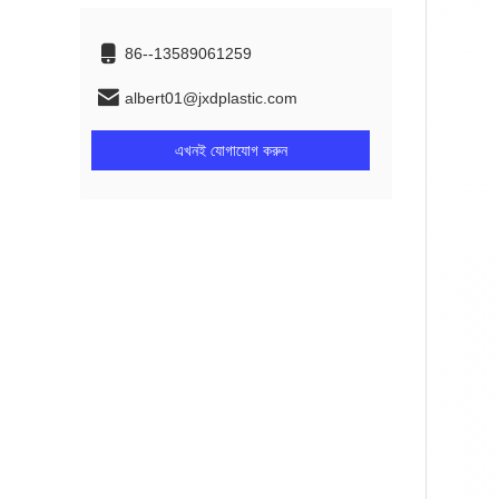
86--13589061259
albert01@jxdplastic.com
এখনই যোগাযোগ করুন