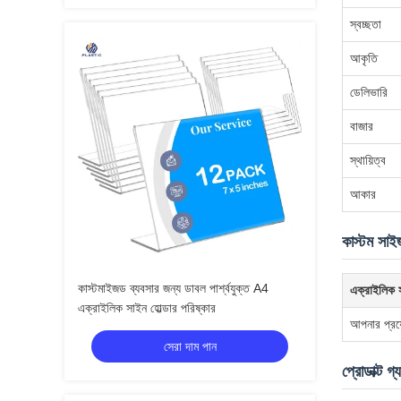
স্বচ্ছতা
আকৃতি
ডেলিভারি
বাজার
স্থায়িত্ব
আকার
কাস্টম সা
কাস্টমাইজড ব্যবসার জন্য ডাবল পার্শ্বযুক্ত A4
এক্রাইলিক স
এক্রাইলিক সাইন হোল্ডার পরিষ্কার
আপনার প্রয়
সেরা দাম পান
প্রোডাক্ট গ্য