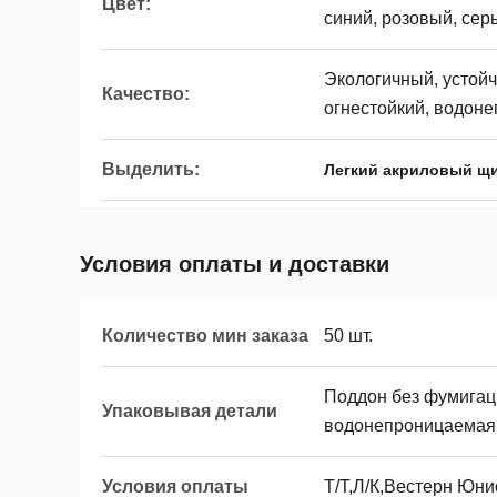
Цвет:
синий, розовый, серы
Экологичный, устой
Качество:
огнестойкий, водон
Выделить:
Легкий акриловый щи
Условия оплаты и доставки
Количество мин заказа
50 шт.
Поддон без фумигаци
Упаковывая детали
водонепроницаемая
Условия оплаты
Т/Т,Л/К,Вестерн Юни