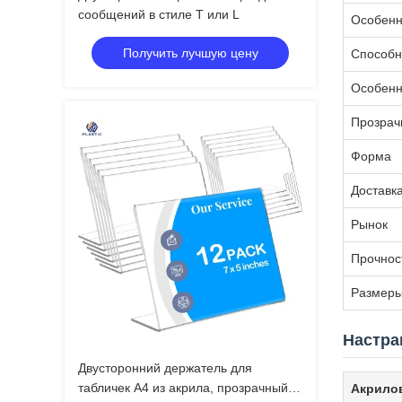
сообщений в стиле T или L
Особенн
Получить лучшую цену
Способн
Особенн
Прозрач
Форма
Доставк
Рынок
Прочнос
Размер
Настра
Двусторонний держатель для
табличек А4 из акрила, прозрачный,
Акрило