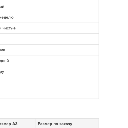
ий
 неделю
и чистые
ник
 дней
ру
азмер A3
Размер по заказу