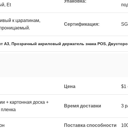
Упаковка:
й, Et
по
чивый к царапинам,
Сертификация:
SG
епроницаемый.
,
,
т A3
Прозрачный акриловый держатель знака POS
Двусторо
Цена
$1 
и + картонная доска +
Время доставки
3 
 пленка
он
Поставка способности
10