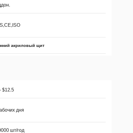
ддон.
S,CE,ISO
нний акриловый щит
- $12.5
рабочих дня
0000 шт/год