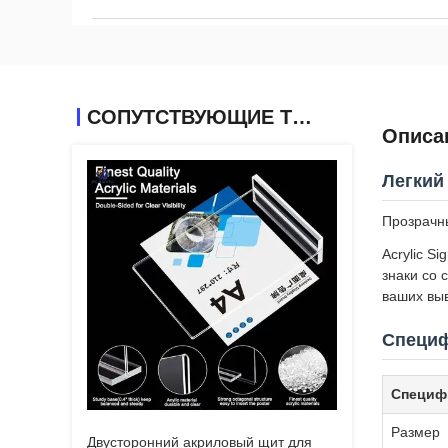
СОПУТСТВУЮЩИЕ ТОВАРЫ
Описа
Легкий
Прозрачн
Acrylic S
знаки со
ваших выв
Специф
Специф
Размер
Двусторонний акриловый щит для