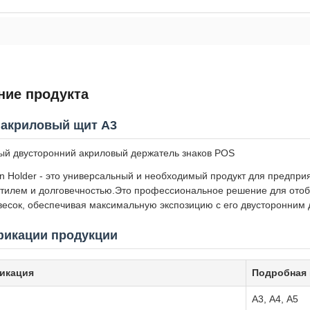
ние продукта
 акриловый щит A3
ый двусторонний акриловый держатель знаков POS
ign Holder - это универсальный и необходимый продукт для предпри
 стилем и долговечностью.Это профессиональное решение для ото
есок, обеспечивая максимальную экспозицию с его двусторонним 
икации продукции
икация
Подробная
А3, А4, А5