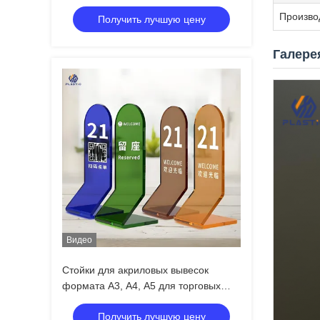
для индивидуального бизнеса
Произво
Получить лучшую цену
Галере
Видео
Стойки для акриловых вывесок
формата A3, A4, A5 для торговых
центров / супермаркетов
Получить лучшую цену