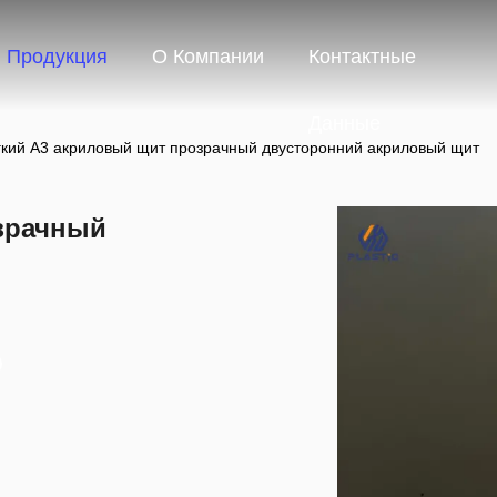
Продукция
О Компании
Контактные
Данные
гкий А3 акриловый щит прозрачный двусторонний акриловый щит
зрачный