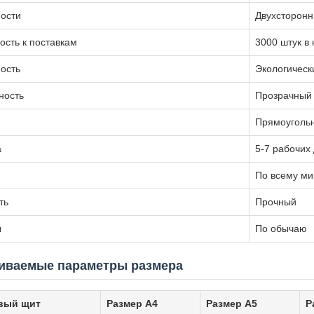
ости
Двухсторонн
ость к поставкам
3000 штук в
ость
Экологическ
ность
Прозрачный
Прямоуголь
а
5-7 рабочих
По всему ми
ть
Прочный
ы
По обычаю
иваемые параметры размера
вый щит
Размер А4
Размер A5
Р