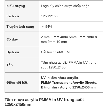
biểu tượng
Logo tùy chỉnh được chấp nhận
Kích cỡ
1250*2450mm
Truyền ánh sáng
＞ 94%
2 mm 3 mm 4mm 5mm 6mm 7mm 8
độ dày
mm 9mm 10 mm
Dịch vụ
Cắt tùy chỉnh/OEM
Tấm nhựa acrylic PMMA in UV trong
Tên
suốt 1250x2450mm
UV in tấm nhựa acrylic
,
Điểm nổi bật:
PMMA Transparent Acrylic Sheets
,
Bảng nhựa Acrylic 1250x2450mm
Tấm nhựa acrylic PMMA in UV trong suốt
1250x2450mm