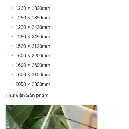
1220 × 1820mm
Tấm nhựa acrylic trong suốt
1250 × 1850mm
1220 × 2420mm
Tấm acrylic đúc
1250 × 2450mm
1520 × 2120mm
Tấm acrylic màu
1600 × 2200mm
1600 × 2600mm
Hộp lưu trữ acrylic
1600 × 3100mm
2050 × 2300mm
Hộp hiển thị acrylic
Thư viện Sản phẩm
Tấm acrylic gương
Bảng Acrylic Frosted