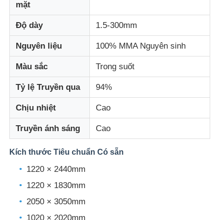
mặt
Độ dày
1.5-300mm
Tham quan nhà máy
Nguyên liệu
100% MMA Nguyên sinh
Kiểm soát chất lượng
Màu sắc
Trong suốt
Tỷ lệ Truyền qua
94%
Liên hệ chúng tôi
Chịu nhiệt
Cao
Tin tức
Truyền ánh sáng
Cao
Kích thước Tiêu chuẩn Có sẵn
Tất cả các trường hợp
1220 × 2440mm
Blog
1220 × 1830mm
2050 × 3050mm
Yêu cầu báo giá
1020 × 2020mm