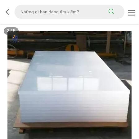
3
/
5