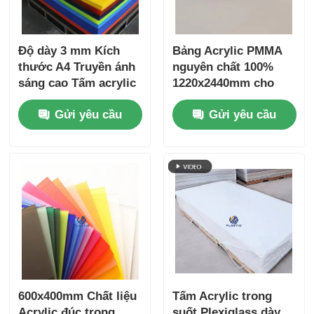
Độ dày 3 mm Kích
Bảng Acrylic PMMA
thước A4 Truyền ánh
nguyên chất 100%
sáng cao Tấm acrylic
1220x2440mm cho
trong suốt Bảng điều
hiệu suất cắt laser
Gửi yêu cầu
Gửi yêu cầu
khiển PMMA cho
vượt trội
bảng hiệu và đồ thủ
công
600x400mm Chất liệu
Tấm Acrylic trong
Acrylic đúc trong
suốt Plexiglass dày