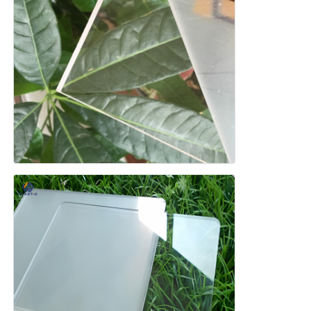
tấm acrylic ép đùn
Bảng Acrylic đá cẩm thạch
Tấm acrylic cầu vồng
Đứng Acrylic
Khung ảnh acrylic
Chọn tấm Acrylic
Người giữ dấu acrylic