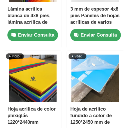
Lámina acrílica
3 mm de espesor 4x8
blanca de 4x8 pies,
pies Paneles de hojas
lámina acrílica de
acrílicas de varios
color plexiglás,
colores para la
Enviar Consulta
Enviar Consulta
lámina acrílica
producción de
fundida
fundición
Hoja acrílica de color
Hoja de acrílico
plexiglás
fundido a color de
1220*2440mm
1250*2450 mm de