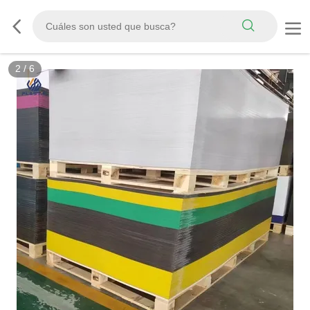
3
/
6