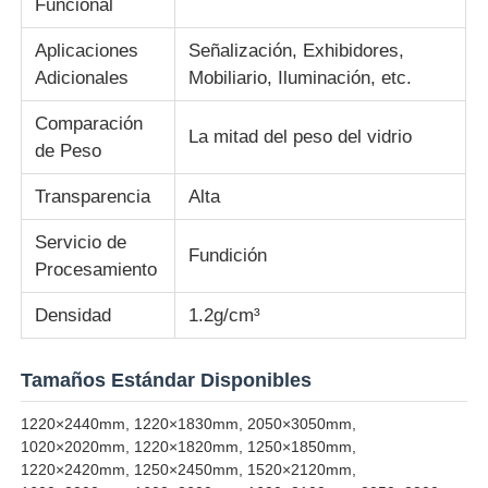
Funcional
Aplicaciones
Señalización, Exhibidores,
Lámina de acrílico de plástico transparente
Adicionales
Mobiliario, Iluminación, etc.
Comparación
Hoja de acrílico fundido
La mitad del peso del vidrio
de Peso
Hoja de acrílico de color
Transparencia
Alta
Servicio de
Fundición
Caja de almacenamiento acrílico
Procesamiento
Densidad
1.2g/cm³
caja de presentación de acrílico
Tamaños Estándar Disponibles
Hoja de acrílico de espejo
1220×2440mm, 1220×1830mm, 2050×3050mm,
1020×2020mm, 1220×1820mm, 1250×1850mm,
1220×2420mm, 1250×2450mm, 1520×2120mm,
Hoja acrílica congelada