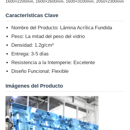
1600×2200mm, 1600×2600mm, 1600×3100mm, 2050×2300mm
Hoja de acrílico sacada
Características Clave
Nombre del Producto: Lámina Acrílica Fundida
Hoja de acrílico de mármol
Peso: La mitad del peso del vidrio
Densidad: 1.2g/cm³
Hojas de acrílico arco iris
Entrega: 3-5 días
Resistencia a la Intemperie: Excelente
soporte de acrílico
Diseño Funcional: Flexible
Imágenes del Producto
Marco de acrílico de la foto
Cortado en hoja acrílica
Tenedor de acrílico de la muestra