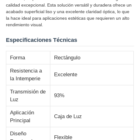
calidad excepcional. Esta solución versátil y duradera ofrece un
acabado superficial liso y una excelente claridad óptica, lo que
Visita a la fábrica
la hace ideal para aplicaciones estéticas que requieren un alto
rendimiento visual.
Control de Calidad
Especificaciones Técnicas
Forma
Rectángulo
Contacto
Resistencia a
Excelente
noticias
la Intemperie
Transmisión de
93%
Todos los casos
Luz
Aplicación
Caja de Luz
Blog
Principal
Diseño
Solicitar una cotización
Flexible