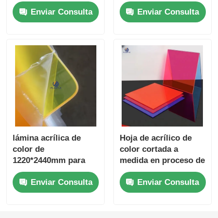
1250*2450mm con el
espesor 1,5-300 mm
Enviar Consulta
Enviar Consulta
mejor precio
con borde de plástico
lámina acrílica de
Hoja de acrílico de
color de
color cortada a
1220*2440mm para
medida en proceso de
uso en exteriores sin
fundición Resistencia
Enviar Consulta
Enviar Consulta
decoloración
química 100% PMMA