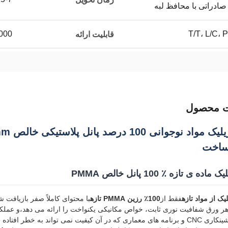
صادراتی با محافظ لبه
T/T، L/C، 
20000 برگ
قابلیت ارائه
ت محصول
ساخت
ه ی تازه ٪ 100 پانل خالص PMMA
یک از مواد تازه
فقط از
100٪ رزین PMMA تازه
با محتوای کاملاً صفر بازیافت 
ر ورق شفافیت نوری ثابت، خواص مکانیکی یکنواخت را ارائه می دهد،و عملکرد
ن کیفیت نمی تواند به خطر افتاده باشد.