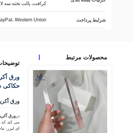
کرافت، پالت تخته سه لا 
PayPal، Western Union
شرایط پرداخت
محصولات مرتبط
توضیحا
حکاکی 
ورق آکریلیک ماد
در
ورق آکریل
می کند که ه
ای لیزر، ماشینکاری CNC و برنامه های معماری که در آ