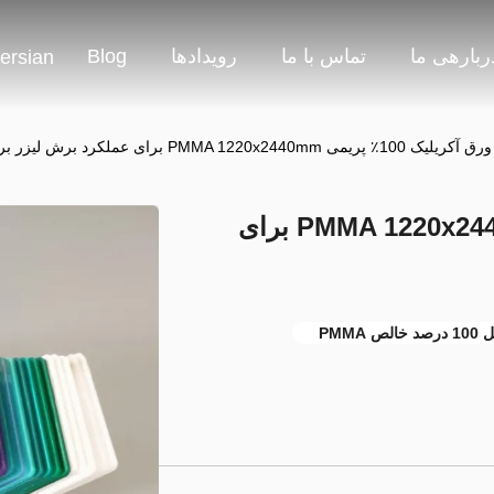
ربارهی ما
تماس با ما
رویدادها
Blog
ersian
ورق آکریلیک 100٪ پریمی PMMA 1220x2440mm برای عملکرد برش لیزر برتر
ورق آکریلیک 100٪ پریمی PMMA 1220x2440mm برای
د خالص PMMA