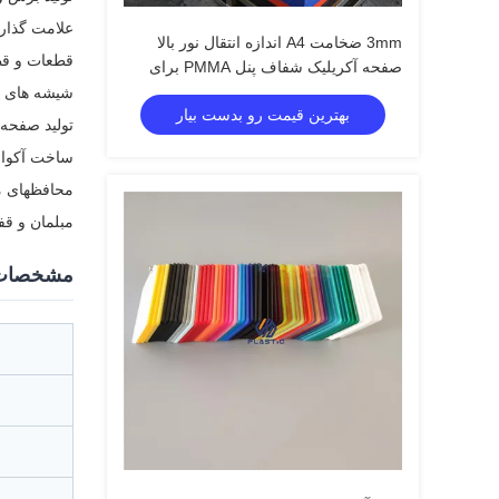
علامت گذار
3mm ضخامت A4 اندازه انتقال نور بالا
قطعات و قطع
صفحه آکریلیک شفاف پنل PMMA برای
علامت گذاری و صنایع دستی
شیشه های م
بهترین قیمت رو بدست بیار
تولید صفحه
ساخت آکواری
محافظهای م
مبلمان و ق
مشخصات