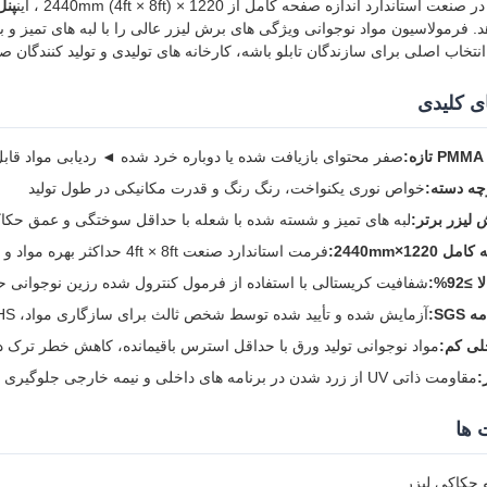
استاندارد اندازه صفحه کامل از 1220 × 2440mm (4ft × 8ft) ، این
پنل 
د. فرمولاسیون مواد نوجوانی ویژگی های برش لیزر عالی را با لبه های تمیز 
تخاب اصلی برای سازندگان تابلو باشه، کارخانه های تولیدی و تولید کنندگان 
ی کلیدی
صفر محتوای بازیافت شده یا دوباره خرد شده ◄ ردیابی مواد قابل
چه دسته:
خواص نوری یکنواخت، رنگ رنگ و قدرت مکانیکی در طول تولید
لیزر برتر:
لبه های تمیز و شسته شده با شعله با حداقل سوختگی و عمق حکا
122×2440mm:
فرمت استاندارد صنعت 4ft × 8ft حداکثر بهره مواد و به حداقل رساندن زباله
≥92%:
شفافیت کریستالی با استفاده از فرمول کنترول شده رزین نوجوانی
SGS:
آزمایش شده و تأیید شده توسط شخص ثالث برای سازگاری مواد، RoHS و REACH
لی کم:
مواد نوجوانی تولید ورق با حداقل استرس باقیمانده، کاهش خطر ترک 
مقاومت ذاتی UV از زرد شدن در برنامه های داخلی و نیمه خارجی جلوگیری می کند
 ها
 حکاکی لیزر