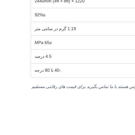
1220 × 2440mm (4ft × 8ft)
≥92%
1.19 گرم در سانتی متر
≥65 MPa
4.5 درصد
-40 تا 80 درجه
 هستند.با ما تماس بگیرید برای قیمت های رقابتی مستقیم