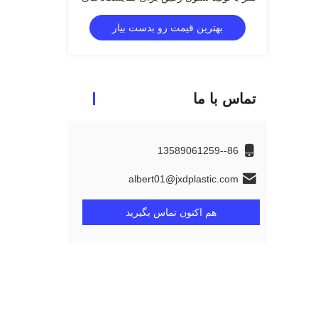
خرده فروشی
بهترین قیمت رو بدست بیار
تماس با ما
86--13589061259
albert01@jxdplastic.com
هم اکنون تماس بگیرید