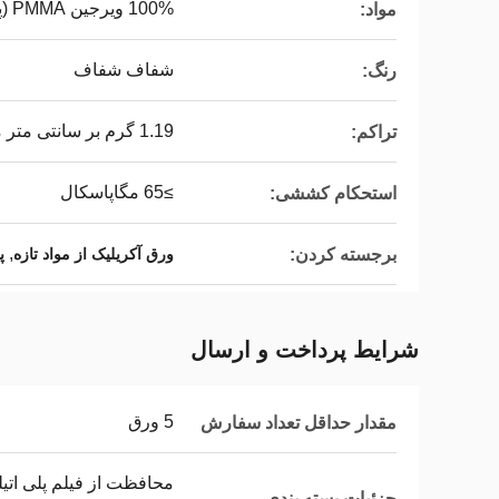
100% ویرجین PMMA (پلی متیل متاکریلات)
مواد:
شفاف شفاف
رنگ:
1.19 گرم بر سانتی متر مکعب
تراکم:
≥65 مگاپاسکال
استحکام کششی:
,
برجسته کردن:
ورق آکریلیک از مواد تازه
پانل
شرایط پرداخت و ارسال
5 ورق
مقدار حداقل تعداد سفارش
محافظت از فیلم پلی اتی
جزئیات بسته بندی