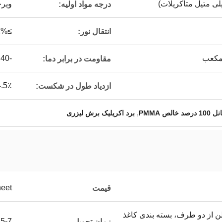
ویرج
درجه مواد اولیه:
≥92%
انتقال نور:
-40 تا 80 درجه سانتی گراد
مقاومت در برابر دما:
4.5٪
ازدیاد طول در شکست:
,
 100 درصد خالص PMMA
برد اکریلیک برش لیزری
heet
قیمت
لن از دو طرف، بسته بندی کاغذ
5-7 روز کاری برای انبار، 15-20 روز برای سفارش عمده
زمان تحویل