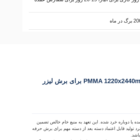
 در ماه
ورق آکریلیک مواد نوجوانی 100 درصد پانل پلاستیکی خالص PMMA 1220x2440mm برای برش لیزر
شده یا دوباره خرد شده. این تعهد به منبع خام خالص تضمین
 تولید قابل اعتماد دسته بعد از دسته مهم برای برش حرفه