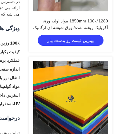
در دسترس در صنعت 
ارائه می ده
می شه که ان
1280*1850mm 100٪ مواد اولیه ورق
آکریلیک ریخته شده/ ورق شیشه ای ارگانیک
ویژگی ها
1250*2450mm
بهترین قیمت رو بدست بیار
100٪ رزین PMMA تازه:
کیفیت یکپار
عملکرد برش 
اندازه صفحه کامل 0
انتقال نور بالا 
مواد گواهینامه 
استرس داخ
UV-استقرار:
درخواست
تولید برش و