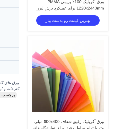
ورق آکریلیک 100٪ پریمی PMMA
1220x2440mm برای عملکرد برش لیزر
برتر
بهترین قیمت رو بدست بیار
ورق های کام
کارخانه و ار
برچسب ه
ورق آکریلیک رقیق شفاف 600x400 میلی
متر با تولید سلول رقیق برای نمایشگاه های