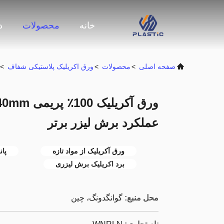
خانه
محصولات
د
صفحه اصلی
>
محصولات
>
ورق اکریلیک پلاستیکی شفاف
>
عملکرد برش لیزر برتر
ورق آکریلیک از مواد تازه
پانل 100 درص
برد اکریلیک برش لیزری
محل منبع:
گوانگدونگ، چین