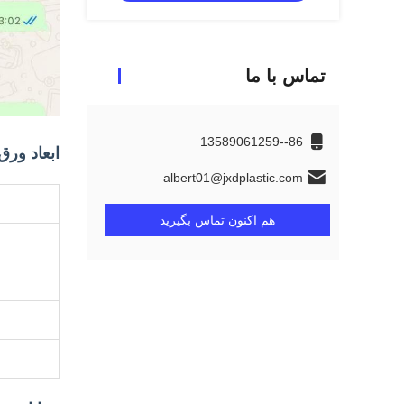
تماس با ما
86--13589061259
ابعاد ورق
albert01@jxdplastic.com
هم اکنون تماس بگیرید