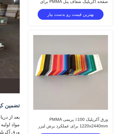
صفحه آکریلیک شفاف پنل PMMA برای
علامت گذاری و صنایع دستی
بهترین قیمت رو بدست بیار
تضمین کیف
بعد از دریافت و
ورق آکریلیک 100٪ پریمی PMMA
مواد اوليه 100درصد، ورق آکریليک خوب، کيفيت درجه A
1220x2440mm برای عملکرد برش لیزر
ورق آکریلیک ما
برتر