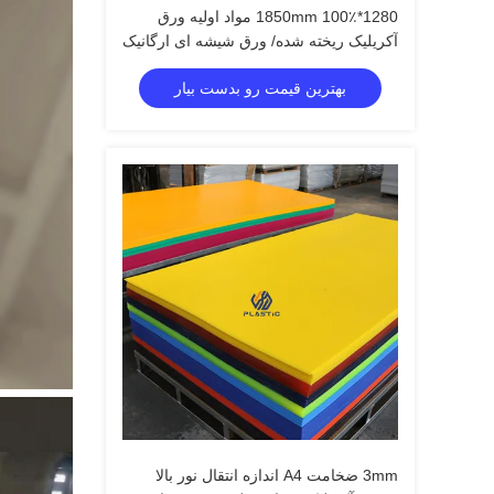
1280*1850mm 100٪ مواد اولیه ورق
آکریلیک ریخته شده/ ورق شیشه ای ارگانیک
1250*2450mm
بهترین قیمت رو بدست بیار
3mm ضخامت A4 اندازه انتقال نور بالا