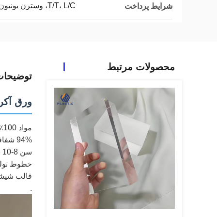
T/T، L/C، وسترن یونیون
شرایط پرداخت
محصولات مرتبط
توضیحا
ورق آکریلیک شفاف 1220
مواد 100٪ تازه
94% شفافیت بالا
سن 8-10 سال در برابر زرد شدن
خطوط تولید
قالب شیشه 
.