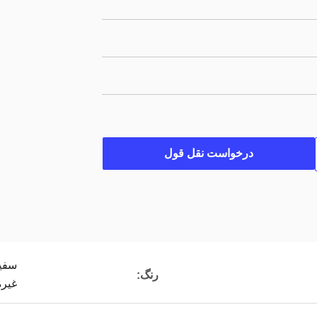
درخواست نقل قول
سفید
رنگ:
غیره