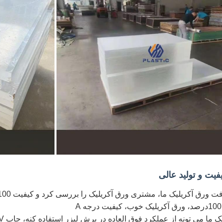
یت و تولید عالی
رق آکریلیک ما، مشتری ورق آکریلیک را بررسی کرد و کیفیت 100٪ از الزامات مشتری را برآورده کرد.
 می تونه از عملکرد فوق العاده در برش لیزر استفاده کنه، چاپ UV، چسب بدون ترک، بدون زرد.