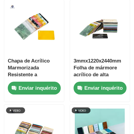
Chapa de Acrílico
3mmx1220x2440mm
Marmorizada
Folha de mármore
Resistente a
acrílico de alta
Arranhões para
qualidade Folha de
Enviar inquérito
Enviar inquérito
Protetor de Tosse
efeito de mármore
Perspex