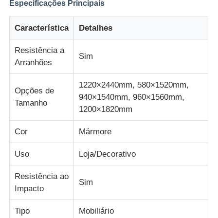
Especificações Principais
Característica
Detalhes
Fábrica
Resistência a
Sim
Controle de Qualidade
Arranhões
1220×2440mm, 580×1520mm,
Fale Conosco
Opções de
940×1540mm, 960×1560mm,
Tamanho
1200×1820mm
notícias
Cor
Mármore
Todos os casos
Uso
Loja/Decorativo
Resistência ao
Sim
Blog
Impacto
Tipo
Mobiliário
Pedir um orçamento