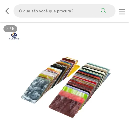
3
/
5