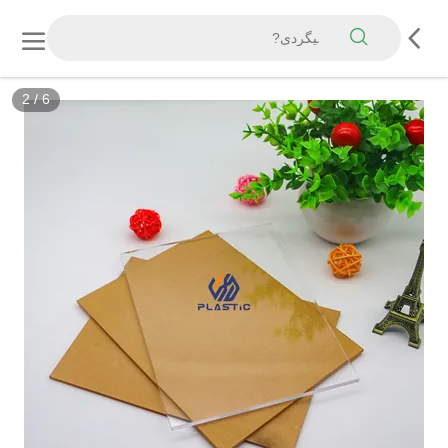
3
/
6