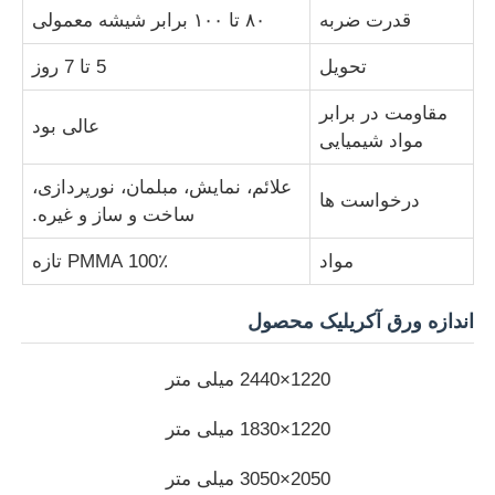
قدرت ضربه
۸۰ تا ۱۰۰ برابر شیشه معمولی
کارخانه تور
تحویل
5 تا 7 روز
مقاومت در برابر
عالی بود
کنترل کیفیت
مواد شیمیایی
علائم، نمایش، مبلمان، نورپردازی،
درخواست ها
تماس با ما
ساخت و ساز و غیره.
مواد
100٪ PMMA تازه
اخبار
اندازه ورق آکریلیک محصول
همه موارد
1220×2440 میلی متر
Blog
1220×1830 میلی متر
2050×3050 میلی متر
درخواست نقل قول