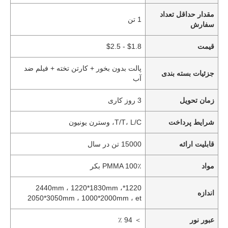
مقدار حداقل تعداد
1 تن
سفارش
قیمت
$1.8 - $2.5
پالت بدون بخور + کارتن تخته + فیلم ضد
جزئیات بسته بندی
آب
زمان تحویل
3 روز کاری
شرایط پرداخت
T/T، L/C، وسترن یونیون
قابلیت ارائه
15000 تن در سال
مواد
PMMA 100٪ بکر
1220*2440mm ، 1220*1830mm ،
اندازه
2050*3050mm ، 1000*2000mm ، et
عبور نور
＞ 94 ٪