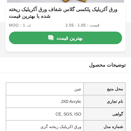
ورق آکریلیک پلکسی گلاس شفاف ورق آکریلیک ریخته
شده با بهترین قیمت
قیمت：$1.8 - $2.5
MOQ：1 تن
بهترین قیمت
توضیحات محصول
محل منبع
چین
نام تجاری
JXD Acrylic
گواهی
CE, SGS, ISO
شماره مدل
ورق اکریلیک ریخته گری