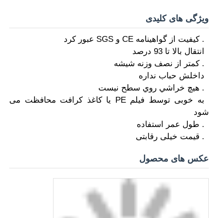
ویژگی های کلیدی
ورق اکریلیک اکسترود شده
1. کیفیت از گواهینامه CE و SGS عبور کرد
2انتقال بالا تا 93 درصد
ورق آکریلیک مرمر
3. کمتر از نصف وزنه شیشه
4داخلش حباب نداره
ورق آکریلیک رنگین کمان
5. هيچ خراشي روي سطح نيست
6به خوبی توسط فیلم PE یا کاغذ کرافت محافظت می
شود
استند آکریلیک
7. طول عمر استفاده
8. قیمت خیلی رقابتی
قاب عکس آکریلیک
عکس های محصول
برش ورق آکریلیک
نگه دارنده علامت اکریلیک