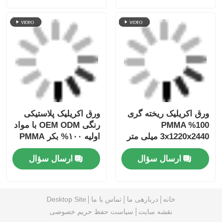
ورق اکریلیک ریخته گری
ورق اکریلیک پلاستیکی
100% PMMA
رنگی OEM ODM با مواد
3x1220x2440 میلی متر
اولیه ۱۰۰% بکر PMMA
برای سطوح محافظ /
ارسال سؤال
ارسال سؤال
روی میز
خانه
دربارهی ما
تماس با ما
Desktop Site
نقشه سایت
سیاست حفظ حریم خصوصی