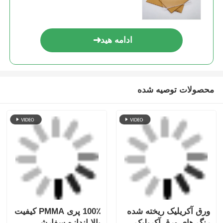
ادامه هید
محصولات توصیه شده
ورق آکریلیک ریخته شده
100٪ پری PMMA کیفیت
رنگ های ورق آکریلیک
بالا اندازه سفارشی