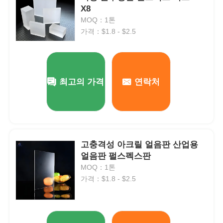
X8
MOQ：1톤
가격：$1.8 - $2.5
최고의 가격
연락처
고충격성 아크릴 얼음판 산업용
얼음판 펄스펙스판
홈
MOQ：1톤
가격：$1.8 - $2.5
제품 소개
회사 소개