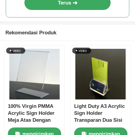
Terus
Rekomendasi Produk
100% Virgin PMMA
Light Duty A3 Acrylic
Acrylic Sign Holder
Sign Holder
Meja Atas Dengan
Transparan Dua Sisi
Custom Logo Gaya
Acrylic Pos Sign
mengirimkan
mengirimkan
Modern
Holder