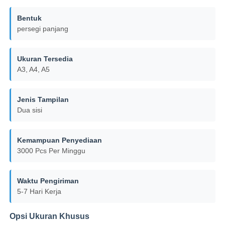
Bentuk
Wisata pabrik
persegi panjang
Ukuran Tersedia
Kontrol kualitas
A3, A4, A5
Hubungi kami
Jenis Tampilan
Dua sisi
Berita
Kemampuan Penyediaan
3000 Pcs Per Minggu
Semua Kasus
Waktu Pengiriman
Blog
5-7 Hari Kerja
Opsi Ukuran Khusus
Quote request suatu