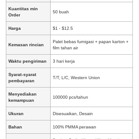
Kuantitas min
50 buah
Order
Harga
$1 - $12.5
Palet bebas fumigasi + papan karton +
Kemasan rincian
film tahan air
Waktu pengiriman
3 hari kerja
Syarat-syarat
T/T, L/C, Western Union
pembayaran
Menyediakan
100000 pcs/tahun
kemampuan
Ukuran
Disesuaikan, Desain
Bahan
100% PMMA perawan