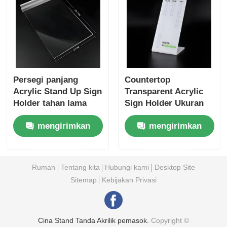
Persegi panjang
Countertop
Acrylic Stand Up Sign
Transparent Acrylic
Holder tahan lama
Sign Holder Ukuran
Acrylic Placard
A3 A4 A5 Untuk
mengirimkan
mengirimkan
Holder OEM
keperluan periklanan
permintaan
permintaan
Rumah
Tentang kita
Hubungi kami
Desktop Site
Sitemap
Kebijakan Privasi
Cina Stand Tanda Akrilik pemasok.
Copyright ©