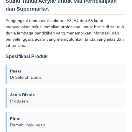
Stand Tanda Acrylic untuk Mal Perbelanjaan
dan Supermarket
Pengangkut tanda akrilik ukuran A3, A4 dan A5 kami
menyediakan solusi tampilan profesional untuk bisnis di seluruh
dunia.lembaga pendidikan yang menampilkan informasi, dan
penyelenggara acara yang membutuhkan tanda yang jelas dan
tahan lama.
Spesifikasi Produk
Pasar
Di Seluruh Dunia
Rumah
Jenis Bisnis
Produsen
Produk
Fitur
Ramah lingkungan
Tentang kita