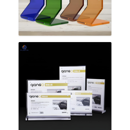
Lembaran Akrilik yang Diekstrusi
Lembar Akrilik Marmer
Lembar Akrilik Pelangi
Stand Akrilik
Bingkai foto akrilik
Potongan Lembar Akrilik
Pemegang Tanda Akrilik