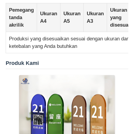
Pemegang
Ukuran
Ukuran
Ukuran
Ukuran
Lembaran Akrilik Plastik Bening
tanda
yang
A4
A5
A3
akrilik
disesuaik
Lembaran Akrilik Cor
Produksi yang disesuaikan sesuai dengan ukuran dan
ketebalan yang Anda butuhkan
Lembaran Akrilik Berwarna
Produk Kami
Kotak penyimpanan akrilik
Kotak Acrylic Display
Lembar Akrilik Cermin
Lembar Acrylic Frosted