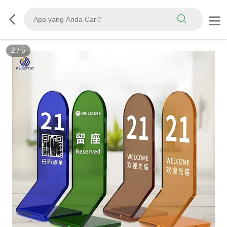
3
/
5