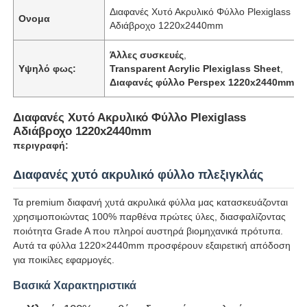
Διαφανές Χυτό Ακρυλικό Φύλλο Plexiglass
Ονομα
Αδιάβροχο 1220x2440mm
Άλλες συσκευές
,
Υψηλό φως:
Transparent Acrylic Plexiglass Sheet
,
Διαφανές φύλλο Perspex 1220x2440mm
Διαφανές Χυτό Ακρυλικό Φύλλο Plexiglass
Αδιάβροχο 1220x2440mm
περιγραφή:
Διαφανές χυτό ακρυλικό φύλλο πλεξιγκλάς
Τα premium διαφανή χυτά ακρυλικά φύλλα μας κατασκευάζονται
Αρχική Σελίδα
χρησιμοποιώντας 100% παρθένα πρώτες ύλες, διασφαλίζοντας
ποιότητα Grade A που πληροί αυστηρά βιομηχανικά πρότυπα.
Αυτά τα φύλλα 1220×2440mm προσφέρουν εξαιρετική απόδοση
Προϊόντα
για ποικίλες εφαρμογές.
Βασικά Χαρακτηριστικά
Σχετικά με εμάς