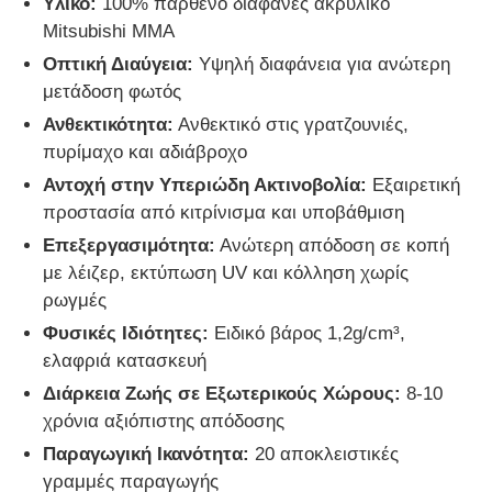
Υλικό:
100% παρθένο διαφανές ακρυλικό
Mitsubishi MMA
Γύρος εργοστασίων
Οπτική Διαύγεια:
Υψηλή διαφάνεια για ανώτερη
μετάδοση φωτός
Ανθεκτικότητα:
Ανθεκτικό στις γρατζουνιές,
Ποιοτικός έλεγχος
πυρίμαχο και αδιάβροχο
Αντοχή στην Υπεριώδη Ακτινοβολία:
Εξαιρετική
επαφή
προστασία από κιτρίνισμα και υποβάθμιση
Επεξεργασιμότητα:
Ανώτερη απόδοση σε κοπή
Νέα
με λέιζερ, εκτύπωση UV και κόλληση χωρίς
ρωγμές
Φυσικές Ιδιότητες:
Ειδικό βάρος 1,2g/cm³,
Όλες οι περιπτώσεις
ελαφριά κατασκευή
Διάρκεια Ζωής σε Εξωτερικούς Χώρους:
8-10
Blog
χρόνια αξιόπιστης απόδοσης
Παραγωγική Ικανότητα:
20 αποκλειστικές
Ζητήστε ένα απόσπασμα
γραμμές παραγωγής