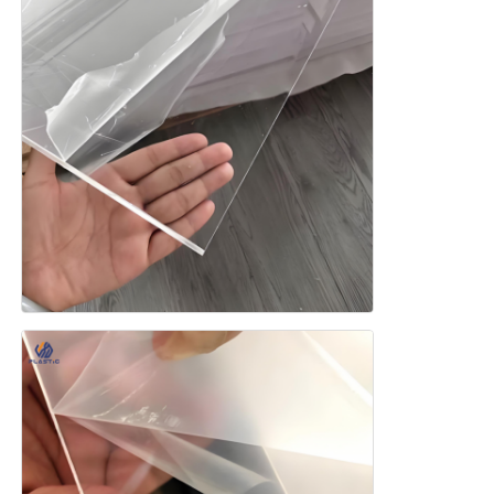
Εξωθημένο ακρυλικό φύλλο
Μαρμάρινο ακρυλικό φύλλο
Πίνακας ακρυλικού ουράνιου τόξου
ακρυλική στάση
Ακρυλικό πλαίσιο φωτογραφιών
Κούρεμα σε ακρυλικό φύλλο
Ακρυλικός κάτοχος σημαδιών