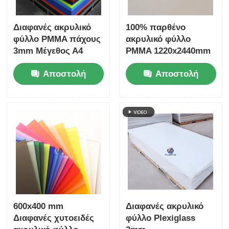
Διαφανές ακρυλικό
100% παρθένο
φύλλο PMMA πάχους
ακρυλικό φύλλο
3mm Μέγεθος Α4
PMMA 1220x2440mm
Υψηλής μετάδοσης
για ανώτερη
Αποστολή
Αποστολή
φωτός Πάνελ PMMA
απόδοση κοπής με
για σήμανση και
λέιζερ
ερώτησης
ερώτησης
χειροτεχνία
600x400 mm
Διαφανές ακρυλικό
Διαφανές χυτοειδές
φύλλο Plexiglass