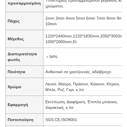
Υποστήριξη προσαρμοσμένου μεγέθους και
προσαρμοσμένη
χρώματος
2mm 3mm 4mm 5mm 6mm 7mm 8mm 9mm
Πάχος
10mm
1220*2440mm,1220*1830mm,2050*3050mm
Μέγεθος
1000*2000mm,Et
Διαπερατότητα
＞94%
φωτός
Ποιότητα
Ανθεκτικό σε γρατζουνιές, αδιάβροχο
Λευκό, Μαύρο, Πράσινο, Κόκκινο, Κίτρινο,
Χρώμα
Μπλε, Ροζ, Γκρι, κ.λπ
Εκτύπωση, Διαφήμιση, Έπιπλο μπάνιου,
Εφαρμογή
Χαρακτική, κ.λπ
Πιστοποίηση
SGS,CE,ISO9001