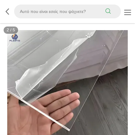
3
/
5