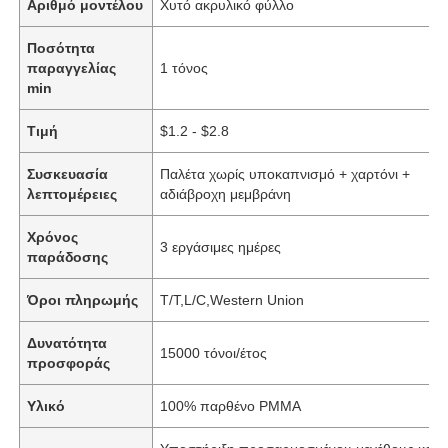
Αριθμό μοντέλου
Χυτό ακρυλικό φύλλο
Ποσότητα
παραγγελίας
1 τόνος
min
Τιμή
$1.2 - $2.8
Συσκευασία
Παλέτα χωρίς υποκαπνισμό + χαρτόνι +
λεπτομέρειες
αδιάβροχη μεμβράνη
Χρόνος
3 εργάσιμες ημέρες
παράδοσης
Όροι πληρωμής
T/T,L/C,Western Union
Δυνατότητα
15000 τόνοι/έτος
προσφοράς
Υλικό
100% παρθένο PMMA