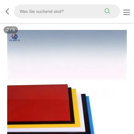
3
/
5