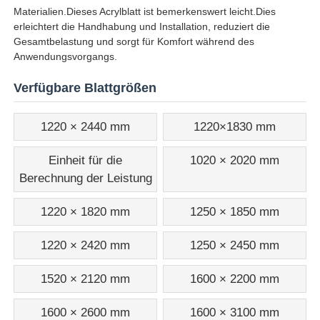
Materialien.Dieses Acrylblatt ist bemerkenswert leicht.Dies
erleichtert die Handhabung und Installation, reduziert die
Klarer Kunststoff Acrylplatte
Gesamtbelastung und sorgt für Komfort während des
Anwendungsvorgangs.
Gegossene Acrylplatte
Verfügbare Blattgrößen
1220 × 2440 mm
1220×1830 mm
Farbige Acrylplatte
Einheit für die
1020 × 2020 mm
Akryl-Lagerfach
Berechnung der Leistung
1220 × 1820 mm
1250 × 1850 mm
Acrylschaukarton
1220 × 2420 mm
1250 × 2450 mm
Spiegel Acrylblech
1520 × 2120 mm
1600 × 2200 mm
Acryl-Frostblatt
1600 × 2600 mm
1600 × 3100 mm