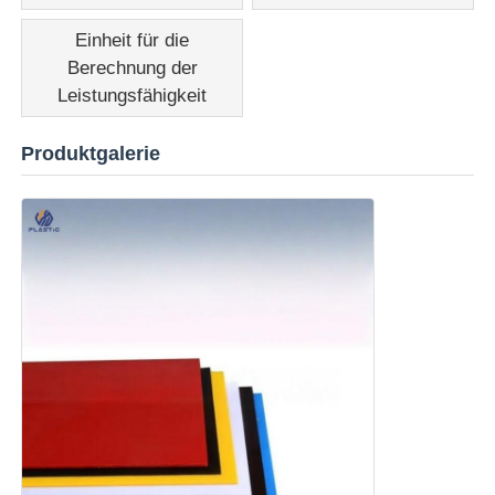
Einheit für die
Verdrängtes Acrylblatt
Berechnung der
Leistungsfähigkeit
Marmoracrylfolie
Produktgalerie
Acrylblech aus Regenbogen
Acrylstand
Acrylfoto-Rahmen
Acrylblech geschnitten
Acrylzeichenhalter