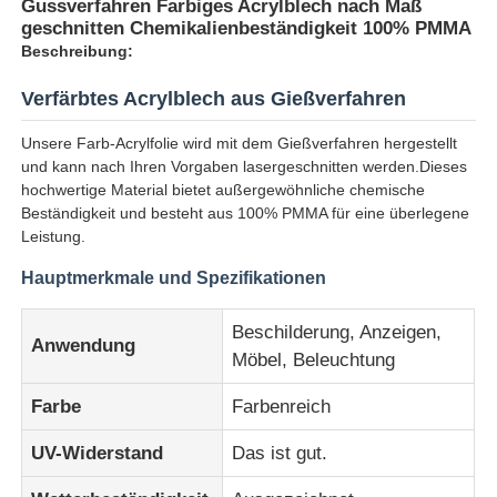
Gussverfahren Farbiges Acrylblech nach Maß
geschnitten Chemikalienbeständigkeit 100% PMMA
Beschreibung:
Verfärbtes Acrylblech aus Gießverfahren
Unsere Farb-Acrylfolie wird mit dem Gießverfahren hergestellt
und kann nach Ihren Vorgaben lasergeschnitten werden.Dieses
hochwertige Material bietet außergewöhnliche chemische
Beständigkeit und besteht aus 100% PMMA für eine überlegene
Leistung.
Hauptmerkmale und Spezifikationen
Beschilderung, Anzeigen,
Anwendung
Startseite
Möbel, Beleuchtung
Farbe
Farbenreich
Produkte
UV-Widerstand
Das ist gut.
Über uns