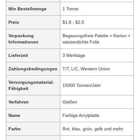
Min Bestellmenge
1 Tonne
Preis
$1.8 - $2.5
Verpackung
Begasungsfreie Palette + Karton +
Informationen
wasserdichte Folie
Lieferzeit
3 Werktage
Zahlungsbedingungen
T/T, L/C, Western Union
Versorgungsmaterial-
15000 Tonnen/Jahr
Fähigkeit
Verfahren
Gießen
Name
Farbige Acrylplatte
Farbe
Rot, blau, grün, gelb und mehr.