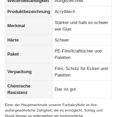
Wetterbeständigkeit
Ausgezeichnet.
Produktbezeichnung
Acrylblech
Fabrik Tour
Stärker und halb so schwer
Merkmal
wie Glas
Qualitätskontrolle
Härte
Schwer
Kontakt
PE-Film/Krafttücher und
Paket
Paletten
Nachrichten
Film, Schutz für Ecken und
Verpackung
Paletten
Alle Fälle
Chemische
Das ist gut.
Resistenz
Blog
Einer der Hauptmerkmale unserer Farbakrylfolie ist ihre
außergewöhnliche Zähigkeit, die es ermöglicht, Schlag und
Referenzen
Druck besser zu widerstehen als herkömmliche