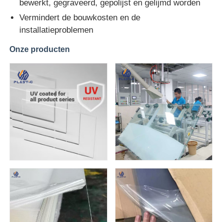
bewerkt, gegraveerd, gepolijst en gelijmd worden
Vermindert de bouwkosten en de
Uitgedreven Acrylblad
installatieproblemen
Onze producten
Marmeren acrylplaat
Acrylplaat van regenboog
acryltribune
Acrylfotokader
Acrylplaat gesneden
Acryltekenhouder