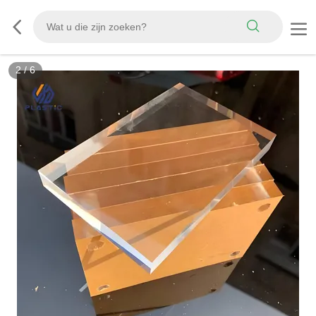
2
/
6