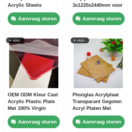
Acrylic Sheets
3x1220x2440mm voor
lichtgewicht SGS
beschermende
Aanvraag sturen
Aanvraag sturen
gecertificeerd
oppervlakken /
tafelbladen
OEM ODM Kleur Cast
Plexiglas Acrylplaat
Acrylic Plastic Plate
Transparant Gegoten
Met 100% Virgin
Acryl Platen Met
PMMA Raw Material
Beste Prijs
Aanvraag sturen
Aanvraag sturen