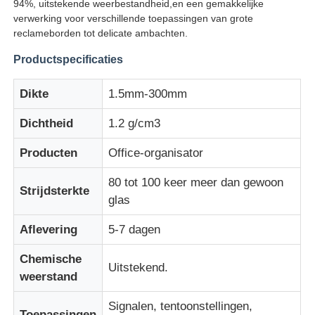
94%, uitstekende weerbestandheid,en een gemakkelijke
verwerking voor verschillende toepassingen van grote
reclameborden tot delicate ambachten.
Productspecificaties
Dikte
1.5mm-300mm
Dichtheid
1.2 g/cm3
Producten
Office-organisator
80 tot 100 keer meer dan gewoon
Strijdsterkte
glas
Thuis
Aflevering
5-7 dagen
Chemische
Producten
Uitstekend.
weerstand
Signalen, tentoonstellingen,
Over ons
Toepassingen