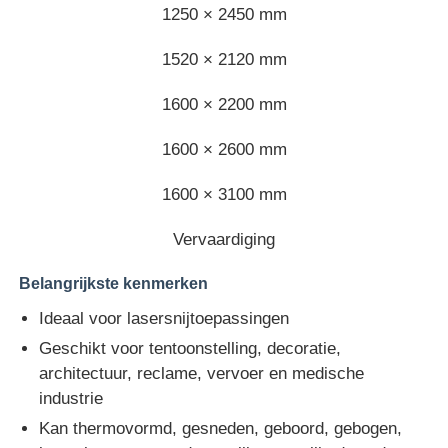
1250 × 2450 mm
Doorzichtige plastic acrylplaat
1520 × 2120 mm
1600 × 2200 mm
verticale installatie
1600 × 2600 mm
Kleur acrylplaat
1600 × 3100 mm
Vervaardiging
Acryl opslagdoos
Belangrijkste kenmerken
acrylvertoningsdoos
Ideaal voor lasersnijtoepassingen
Geschikt voor tentoonstelling, decoratie,
Spiegel Acrylplaat
architectuur, reclame, vervoer en medische
industrie
Kan thermovormd, gesneden, geboord, gebogen,
Acrylisch gevriesd vel