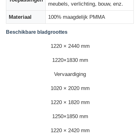
meubels, verlichting, bouw, enz.
Materiaal
100% maagdelijk PMMA
Fabrieksreis
Beschikbare bladgroottes
Kwaliteitscontrole
1220 × 2440 mm
Contacteer ons
1220×1830 mm
Vervaardiging
nieuws
1020 × 2020 mm
Alle Gevallen
1220 × 1820 mm
1250×1850 mm
Blog
1220 × 2420 mm
Vraag een offerte aan