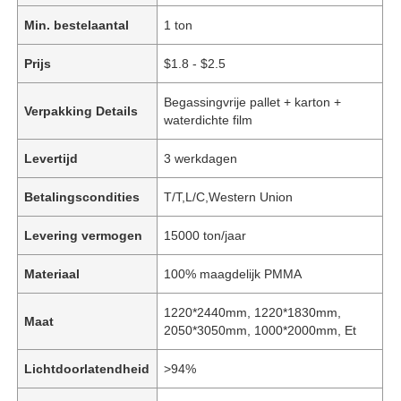
Min. bestelaantal
1 ton
Prijs
$1.8 - $2.5
Begassingvrije pallet + karton +
Verpakking Details
waterdichte film
Levertijd
3 werkdagen
Betalingscondities
T/T,L/C,Western Union
Levering vermogen
15000 ton/jaar
Materiaal
100% maagdelijk PMMA
1220*2440mm, 1220*1830mm,
Maat
2050*3050mm, 1000*2000mm, Et
Lichtdoorlatendheid
>94%